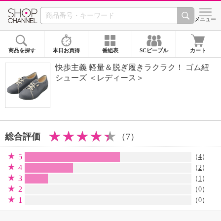
SHOP CHANNEL 
メニュー
商品を探す
本日お買得
番組表
SCピープル
カート
快歩主義 軽量＆脱ぎ履きラクラク！ ゴム紐
シューズ ＜レディース＞
総合評価
（7）
5
（
4
）
4
（
2
）
3
（
1
）
2
（0）
1
（0）