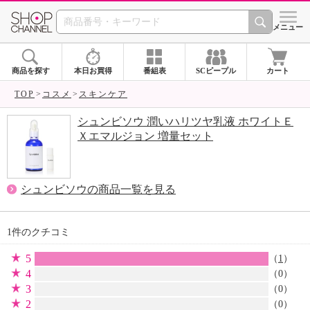
SHOP CHANNEL 
メニュー
商品を探す
本日お買得
番組表
SCピープル
カート
TOP
コスメ
スキンケア
シュンビソウ 潤いハリツヤ乳液 ホワイトＥ
Ｘエマルジョン 増量セット
シュンビソウの商品一覧を見る
1件のクチコミ
5
（
1
）
4
（0）
3
（0）
2
（0）