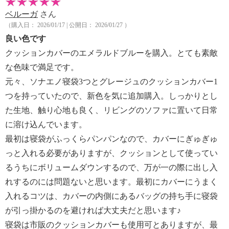
ベルーガ
さん
（購入日： 2026/01/17 | 公開日： 2026/01/27 ）
良い色です
クッションカバーのエメラルドブルーを購入。とても素敵
な色味で満足です。
元々、ソナエノ寝袋3つとグレージュのクッションカバー1
つを持っていたので、新色を気に追加購入。しっかりとし
た生地、触り心地も良く、リビングのソファに置いて日常
に溶け込んでいます。
最初は寝袋がふっくらパンパンなので、カバーにぎゅぎゅ
っと入れる必要がありますが、クッションとして使ってい
るうちにボリュームダウンするので、万が一の際に出し入
れするのには問題ないと思います。最初にカバーにうまく
入れるコツは、カバーの内側にあるバッグの持ち手に寝袋
が引っ掛かるのを避ければ大丈夫だと思います♪
寝袋は市販のクッションカバーも使用可とありますが、最