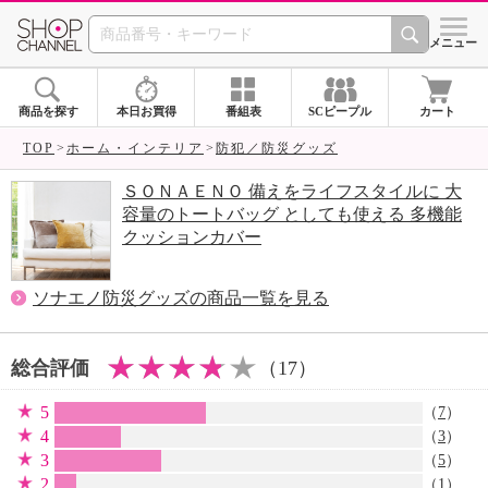
SHOP CHANNEL 
メニュー
商品を探す
本日お買得
番組表
SCピープル
カート
TOP
ホーム・インテリア
防犯／防災グッズ
ＳＯＮＡＥＮＯ 備えをライフスタイルに 大
容量のトートバッグ としても使える 多機能
クッションカバー
ソナエノ防災グッズの商品一覧を見る
総合評価
（17）
5
（
7
）
4
（
3
）
3
（
5
）
2
（
1
）