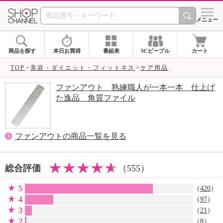
SHOP CHANNEL 
メニュー
商品を探す
本日お買得
番組表
SCピープル
カート
TOP
美容・ダイエット・フィットネス
ケア用品
ファンアウト 熟練職人が一本一本 仕上げ
た逸品 角質ファイル
ファンアウトの商品一覧を見る
総合評価
（555）
5
（
420
）
4
（
97
）
3
（
21
）
2
（
8
）