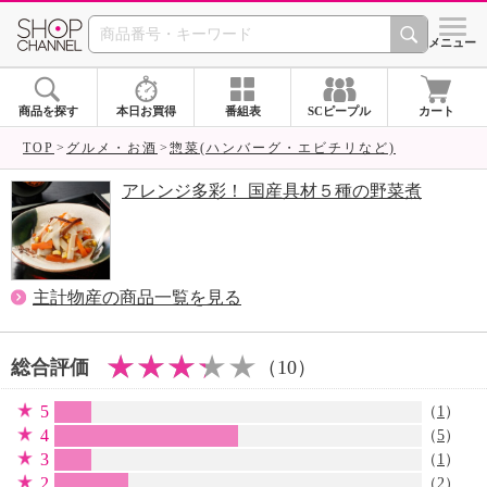
SHOP CHANNEL 
メニュー
商品を探す
本日お買得
番組表
SCピープル
カート
TOP
グルメ・お酒
惣菜(ハンバーグ・エビチリなど)
アレンジ多彩！ 国産具材５種の野菜煮
主計物産の商品一覧を見る
総合評価
（10）
5
（
1
）
4
（
5
）
3
（
1
）
2
（
2
）