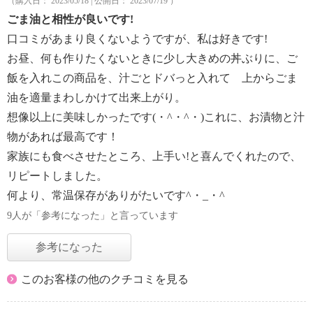
（購入日： 2023/05/18 | 公開日： 2023/07/19 ）
ごま油と相性が良いです!
口コミがあまり良くないようですが、私は好きです!
お昼、何も作りたくないときに少し大きめの丼ぶりに、ご
飯を入れこの商品を、汁ごとドバっと入れて 上からごま
油を適量まわしかけて出来上がり。
想像以上に美味しかったです(・^・^・)これに、お漬物と汁
物があれば最高です！
家族にも食べさせたところ、上手い!と喜んでくれたので、
リピートしました。
何より、常温保存がありがたいです^・_・^
9人が「参考になった」と言っています
参考になった
このお客様の他のクチコミを見る