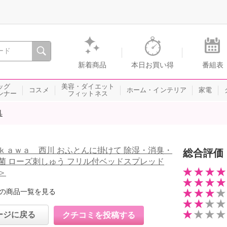
間を。通販・テレビショッピングのショップチャンネル
新着商品
本日お買い得
番組表
ッグ
美容・ダイエット
コスメ
ホーム・インテリア
家電
ンナー
フィットネス
具
ｋａｗａ 西川 おふとんに掛けて 除湿・消臭・
総合評価
菌 ローズ刺しゅう フリル付ベッドスプレッド
＞
の商品一覧を見る
ージに戻る
クチコミを投稿する