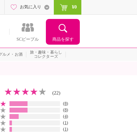
¥0
お気に入り
商品を探す
SCピープル
旅・趣味・暮らし
グルメ・お酒
コレクターズ
(22)
(
8
)
(
8
)
(
4
)
(
1
)
(
1
)