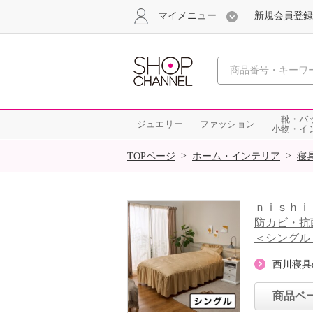
マイメニュー
新規会員登録
心おどる、瞬
靴・バ
ジュエリー
ファッション
小物・イ
SALE
>
>
TOPページ
ホーム・インテリア
寝
ｎｉｓｈｉ
防カビ・抗
＜シングル
西川寝具
商品ペ