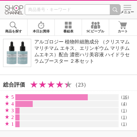
SHOP CHANNEL 
メニュー
商品を探す
本日お買得
番組表
SCピープル
カート
アルゴロジー 植物幹細胞成分 （クリスマム
マリチマム エキス、エリンギウム マリチム
ムエキス）配合 濃密ハリ美容液 ハイドラセ
ラムブースター ２本セット
総合評価
（23）
5
（
16
）
4
（
4
）
3
（
1
）
2
（
1
）
1
（
1
）