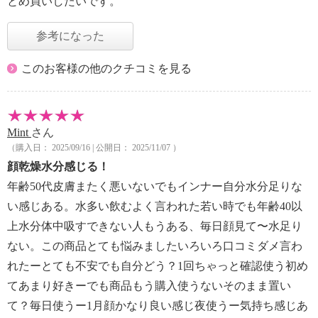
とめ買いしたいです。
参考になった
このお客様の他のクチコミを見る
Mint
さん
（購入日： 2025/09/16 | 公開日： 2025/11/07 ）
顔乾燥水分感じる！
年齢50代皮膚またく悪いないでもインナー自分水分足りな
い感じある。水多い飲むよく言われた若い時でも年齢40以
上水分体中吸すできない人もうある、毎日顔見て〜水足り
ない。この商品とても悩みましたいろいろ口コミダメ言わ
れたーとても不安でも自分どう？1回ちゃっと確認使う初め
てあまり好きーでも商品もう購入使うないそのまま置い
て？毎日使うー1月顔かなり良い感じ夜使うー気持ち感じあ