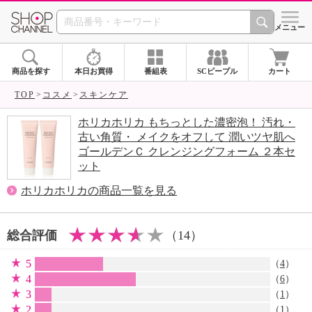
SHOP CHANNEL 
メニュー
商品を探す
本日お買得
番組表
SCピープル
カート
TOP
コスメ
スキンケア
ホリカホリカ もちっとした濃密泡！ 汚れ・
古い角質・ メイクをオフして 潤いツヤ肌へ
ゴールデンＣ クレンジングフォーム ２本セ
ット
ホリカホリカの商品一覧を見る
総合評価
（14）
5
（
4
）
4
（
6
）
3
（
1
）
2
（
1
）