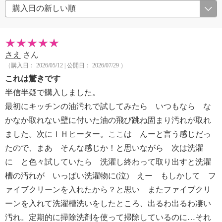
さえ
さん
（購入日： 2026/05/12 | 公開日： 2026/07/29 ）
これは驚きです
半信半疑で購入しました。
最初にキッチンの油汚れで試してみたら いつもなら な
かなか取れない壁に付いた油の飛び跳ね固まり汚れが取れ
ました。次にＩＨヒーター。ここは んーと言う感じだっ
たので、まあ そんな感じか！と思いながら 次は洗濯
に と色々試していたら 洗濯し終わって取り出すと洗濯
槽の汚れが いっぱい洗濯物に(泣) えー もしかして フ
ァイブクリーンを入れたから？と思い またファイブクリ
ーンを入れて洗濯槽洗いをしたところ、出るわ出るわ凄い
汚れ。定期的に掃除洗剤を使って掃除しているのに…それ