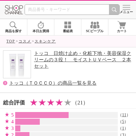
SHOP CHANNEL 
メニュー
商品を探す
本日お買得
番組表
SCピープル
カート
TOP
コスメ
スキンケア
トッコ 日焼け止め・化粧下地・美容保湿ク
リームの３役！ モイストＵＶベース ２本
セット
トッコ（ＴＯＣＣＯ）の商品一覧を見る
総合評価
（21）
5
（
11
）
4
（
5
）
3
（
1
）
2
（
3
）