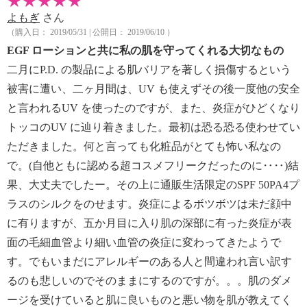
よもぎ
さん
（購入日： 2019/05/31 | 公開日： 2019/06/10 ）
EGF ローションと共に私の肌を守ってくれる大切なもの
二月にP.D. の製品による肌バリアを著しく損傷するという
被害に遭い、二ヶ月間は、UV も使えずその後一度他の安全
と言われるUV を使ったのですが、また、炎症がひどくなり
トッコのUV に辿り着きました。最初は恐る恐る使わせてい
ただきました。何と言っても化粧品がとても怖い私なの
で。(自他ともに認める超コスメフリークだったのに‥‥)結
果、大丈夫でしたー。その上に通販生活限定のSPF 50PA4プ
ラスのシルクをのせます。炎症によるボツボツは未だ顔中
に有りますが、五か月目に入り肌の深部に有った炎症が表
面の毛細血管より細い血管の炎症に変わってきたようで
す。でもいまだにアレルギーのある人と間違われ言い訳す
るのも悲しいのでそのままにするのですが。。。肌のダメ
ージを受けていると肌に良いものと悪い物を肌が教えてく