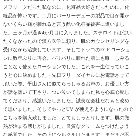
メフリークだった私なのに、化粧品大好きだったのに。化
粧品が怖いです。二月にパーリーデューの製品で目が開か
ないくらい顔が腫れると言う酷い化粧品被害に遭いまし
た。三ヶ月が過ぎ4か月目に入りました。ステロイドは使い
たくなかったので漢方医学に頼り、肌のカウンセリングを
受けながら治療しています。そしてトッコのEGF ローショ
ンに数年ぶりに再会。バリバリに腫れた肌にも唯一しみる
ことなく使えたローションでした。これを一生使っていこ
うと心に決めました・先日フリーダイヤルにお電話させて
頂いた際、平山さんに似てらっしゃるお声の、お優しい方
が話を聴いて下さり、つい泣いてしまった私を心底心配し
てくださり、感激いたしました。誠実な会社だなぁと改め
て思いました。そしてやっとUV が使えるようになったので
こちらを購入致しました。とてもしっとりします。肌の微
熱が治まる感じがしました。良質なクリームをつけたよう
な感覚でした。その上にシルクをはたきます。まだまだ不