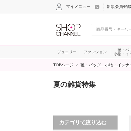
マイメニュー
新規会員登
心おどる
靴・バ
ジュエリー
ファッション
小物・イ
SALE
>
TOPページ
靴・バッグ・小物・インナ
夏の雑貨特集
カテゴリで絞り込む