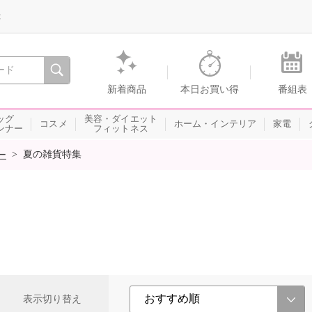
録
、瞬間を。通販・テレビショッピングのショップチャンネル
新着商品
本日お買い得
番組表
ッグ
美容・ダイエット
コスメ
ホーム・インテリア
家電
ンナー
フィットネス
>
夏の雑貨特集
ー
表示切り替え