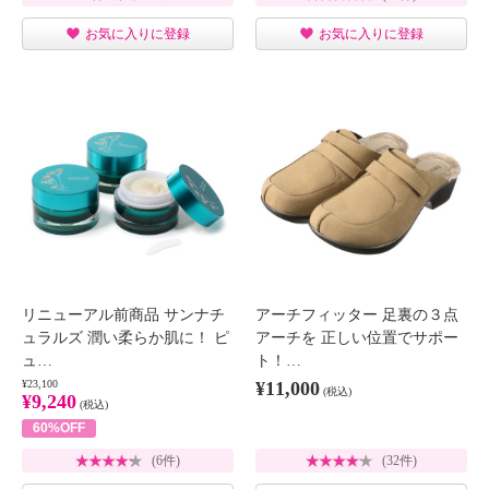
お気に入りに登録
お気に入りに登録
リニューアル前商品 サンナチ
アーチフィッター 足裏の３点
ュラルズ 潤い柔らか肌に！ ピ
アーチを 正しい位置でサポー
ュ…
ト！…
¥23,100
¥11,000
(税込)
¥9,240
(税込)
60%OFF
(6件)
(32件)