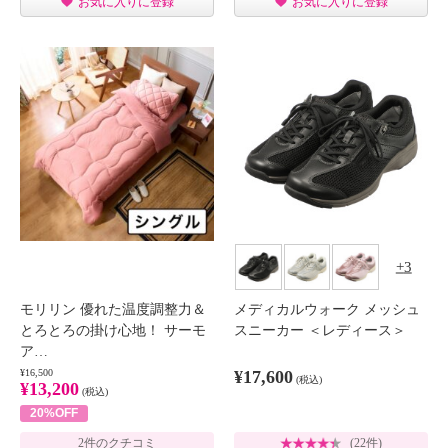
お気に入りに登録
お気に入りに登録
3
モリリン 優れた温度調整力＆
メディカルウォーク メッシュ
とろとろの掛け心地！ サーモ
スニーカー ＜レディース＞
ア…
¥16,500
¥17,600
(税込)
¥13,200
(税込)
20%OFF
2件のクチコミ
(22件)