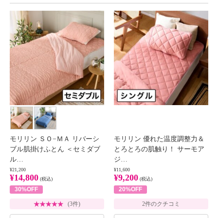
モリリン ＳＯ−ＭＡ リバーシ
モリリン 優れた温度調整力＆
ブル肌掛けふとん ＜セミダブ
とろとろの肌触り！ サーモア
ル…
ジ…
¥21,200
¥11,600
¥14,800
¥9,200
(税込)
(税込)
30%OFF
20%OFF
(3件)
2件のクチコミ