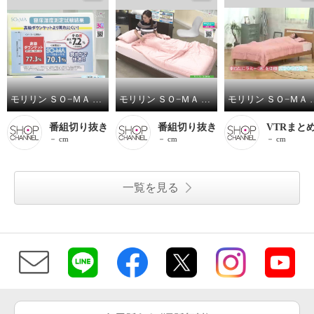
モリリン ＳＯ−ＭＡ リバーシブル肌掛けふとん ＜セミダブル＞＜ダブル＞＜クイーン＞
モリリン ＳＯ−ＭＡ リバーシブル肌掛けふとん ＜シングル＞／敷きパッド ＜シングル＞／枕パッド 同色２枚組
モリリン ＳＯ−ＭＡ リバーシブル肌掛けふと
番組切り抜き
番組切り抜き
VTRまと
－ cm
－ cm
－ cm
一覧を見る