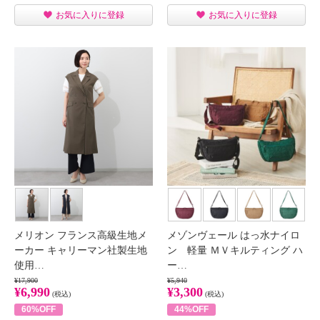
お気に入りに登録
お気に入りに登録
メリオン フランス高級生地メ
メゾンヴェール はっ水ナイロ
ーカー キャリーマン社製生地
ン 軽量 ＭＶキルティング ハ
使用…
ー…
¥17,900
¥5,940
¥6,990
¥3,300
(税込)
(税込)
60%OFF
44%OFF