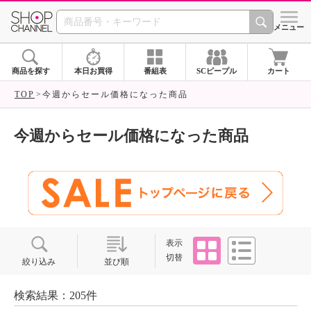
SHOP CHANNEL ショ
メニュー
商品を探す
本日お買得
番組表
SCピープル
カート
TOP
今週からセール価格になった商品
今週からセール価格になった商品
タイル
リスト
表示
切替
絞り込み
並び順
検索結果：205件