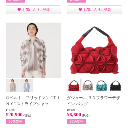
49%OFF
49%OFF
お気に入りに登録
お気に入りに登録
ロベルト フリッドマン “ＴＩ
ダジュール ３Ｄフラワーデザ
ＮＹ” ストライプシャツ
イン バッグ
¥41,800
¥9,900
¥20,900
¥6,600
(税込)
(税込)
50%OFF
33%OFF