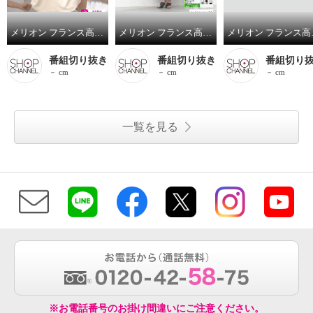
メリオン フランス高級生地メーカー キャリーマン社製 多機能素材使用 フレンチスリーブ プルオーバー
メリオン フランス高級生地メーカー キャリーマン社製生地使用 接触冷感・イージーケア ダブルタックワイドパンツ
メリオン フランス高級生
番組切り抜き
番組切り抜き
番組切り
－ cm
－ cm
－ cm
一覧を見る
※お電話番号のお掛け間違いにご注意ください。