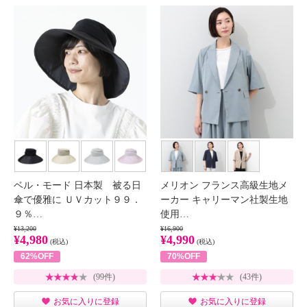
ベル・モード 日本製 被る日
メリオン フランス高級生地メ
傘で優雅に ＵＶカット９９．
ーカー キャリーマン社製生地
９％…
使用…
¥13,200
¥16,900
¥4,980
¥4,990
(税込)
(税込)
62%OFF
70%OFF
(99件)
(43件)
お気に入りに登録
お気に入りに登録