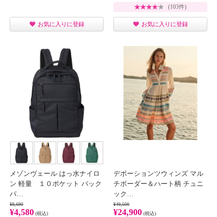
(103件)
お気に入りに登録
お気に入りに登録
メゾンヴェール はっ水ナイロ
デボーションツウィンズ マル
ン 軽量 １０ポケット バック
チボーダー＆ハート柄 チュニ
パ…
ック…
¥8,690
¥49,500
¥4,580
¥24,900
(税込)
(税込)