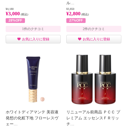
ル…
¥4,180
¥3,850
¥3,000
¥2,800
(税込)
(税込)
28%OFF
27%OFF
1件のクチコミ
2件のクチコミ
お気に入りに登録
お気に入りに登録
ホワイトディアマンテ 美容液
リニューアル前商品 ＰＣＣ プ
発想の化粧下地 フローレスヴ
レミアム エッセンスＦＲリッ
ェー…
チ…