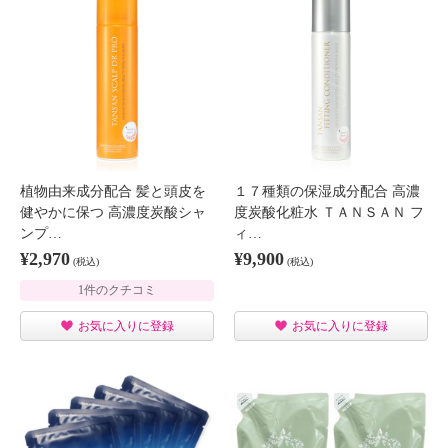
植物由来成分配合 髪と頭皮を
１７種類の保湿成分配合 高濃
健やかに保つ 高濃度炭酸シャ
度炭酸化粧水 ＴＡＮＳＡＮ フ
ンプ…
ィ…
¥2,970
¥9,900
(税込)
(税込)
1件のクチコミ
お気に入りに登録
お気に入りに登録