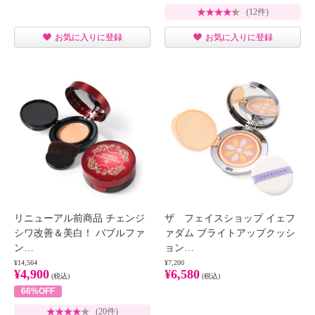
(12件)
お気に入りに登録
お気に入りに登録
リニューアル前商品 チェンジ
ザ フェイスショップ イェフ
シワ改善＆美白！ バブルファ
ァダム ブライトアップクッシ
ン…
ョン…
¥14,564
¥7,200
¥4,900
¥6,580
(税込)
(税込)
66%OFF
(20件)