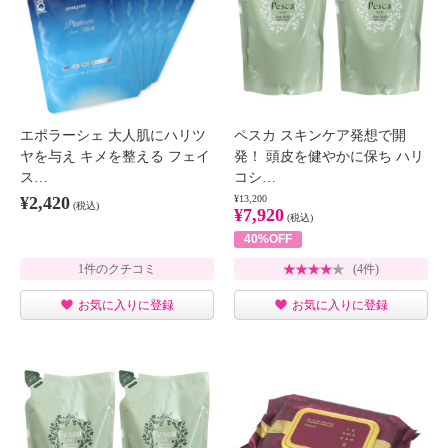
エポラーシェ 大人肌にハリツ
ペスカ スキンケア発想で開
ヤを与え キメを整える フェイ
発！ 頭皮を健やかに保ち ハリ
ス…
コシ…
¥2,420
¥13,200
(税込)
¥7,920
(税込)
40%OFF
1件のクチコミ
(4件)
お気に入りに登録
お気に入りに登録