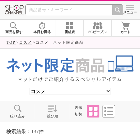
SHOP CHANNEL ショ
メニュー
商品を探す
本日お買得
番組表
SCピープル
カート
TOP
コスメ
コスメ ネット限定商品
タイル
リスト
表示
切替
絞り込み
並び順
検索結果：137件