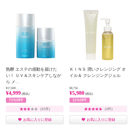
熟酵 エステの感動を届けた
ＫＩＮＳ 潤いクレンジング オ
い！ ＵＶ＆スキンケアしなが
イル＆ クレンジングジェル
ら メ…
¥17,600
¥8,756
¥4,999
¥5,980
(税込)
(税込)
71%OFF
31%OFF
(41件)
(4件)
お気に入りに登録
お気に入りに登録