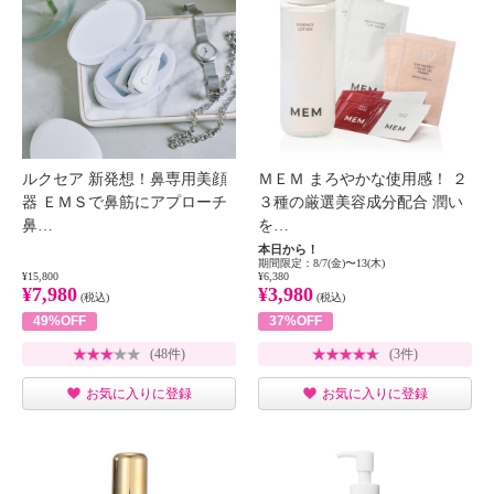
ルクセア 新発想！鼻専用美顔
ＭＥＭ まろやかな使用感！ ２
器 ＥＭＳで鼻筋にアプローチ
３種の厳選美容成分配合 潤い
鼻…
を…
本日から！
期間限定：8/7(金)〜13(木)
¥15,800
¥6,380
¥7,980
¥3,980
(税込)
(税込)
49%OFF
37%OFF
(48件)
(3件)
お気に入りに登録
お気に入りに登録