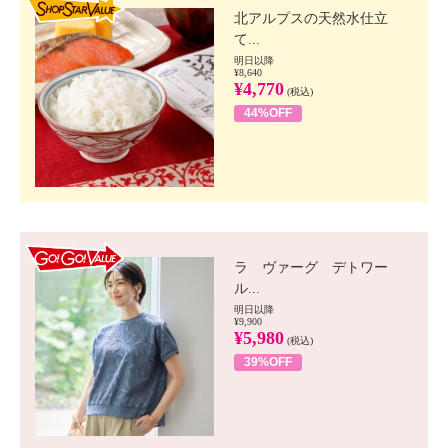
北アルプスの天然水仕立
て...
明日以降
¥8,640
¥4,770
(税込)
44%OFF
GO!GO! VALUE
ラ ヴァーグ デトワー
ル...
明日以降
¥9,900
¥5,980
(税込)
39%OFF