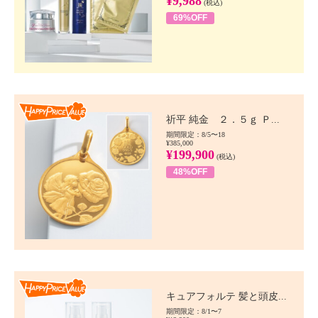
¥9,988
(税込)
69%OFF
Happy Price value
祈平 純金 ２．５ｇ Ｐ...
期間限定：8/5〜18
¥385,000
¥199,900
(税込)
48%OFF
Happy Price value
キュアフォルテ 髪と頭皮...
期間限定：8/1〜7