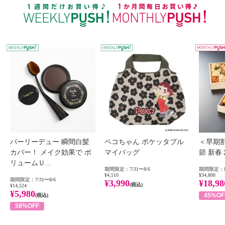
WEEKLY PUSH
W
パーリーデュー 瞬間白髪
ペコちゃん ポケッタブル
＜早期
カバー！ メイク効果で ボ
マイバッグ
節 新
リュームＵ...
期間限定：7/31〜8/6
期間限定：8
¥4,510
¥34,800
期間限定：7/31〜8/6
¥3,990
¥18,98
(税込)
¥14,524
¥5,980
45%OF
(税込)
58%OFF