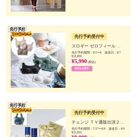
SSV先行
先行予約受付中
スロギー ゼロフィール ...
先行予約期間：8/1〜6 放送日：8/7
¥10,890
¥5,990
(税込)
44%OFF
SSV先行
先行予約受付中
チェンジ ＴＶ通販出演２...
先行予約期間：7/27〜8/8 放送日：8/9
¥32,835