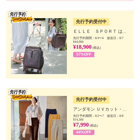
SSV先行
先行予約受付中
ＥＬＬＥ ＳＰＯＲＴ は...
先行予約期間：8/4〜6 放送日：8/7
¥44,000
¥18,900
(税込)
57%OFF
SSV先行
先行予約受付中
アンダモン ＵＶカット・...
先行予約期間：8/2〜7 放送日：8/8
¥14,300
¥7,990
(税込)
44%OFF