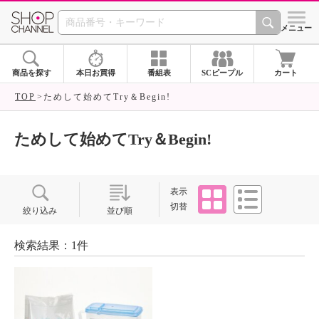
SHOP CHANNEL ショ
メニュー
商品を探す
本日お買得
番組表
SCピープル
カート
TOP
ためして始めてTry＆Begin!
ためして始めてTry＆Begin!
タイル
リスト
表示
切替
絞り込み
並び順
検索結果：1件