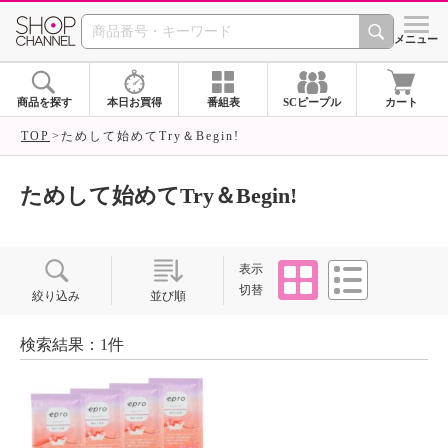
SHOP CHANNEL ショ
メニュー
商品を探す
本日お買得
番組表
SCピープル
カート
TOP
ためして始めてTry＆Begin!
ためして始めてTry＆Begin!
タイル
リスト
表示
切替
絞り込み
並び順
検索結果：1件