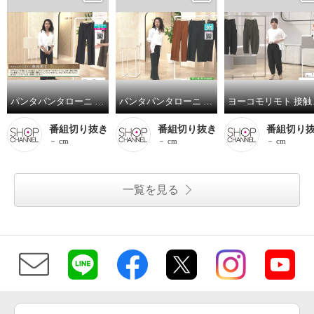
パンタパンタローニ なめらかフランネル調 スタイルアップ ２タックパンツ
パンタパンタローニ なめらかコットン混 脚長ストレートパンツ
ヨーコモリモト 接触
番組切り抜き
番組切り抜き
番組切り
－ cm
－ cm
－ cm
一覧を見る