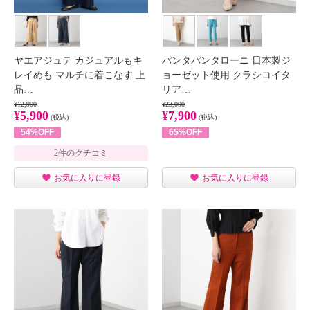
ヤエアジュテ カジュアルもキ
パンタパンタローニ 日本製ジ
レイめも マルチに着こなす 上
ョーゼット使用 クラシコイタ
品…
リア…
¥12,900
¥23,000
¥5,900
¥7,900
(税込)
(税込)
54%OFF
65%OFF
2件のクチコミ
お気に入りに登録
お気に入りに登録