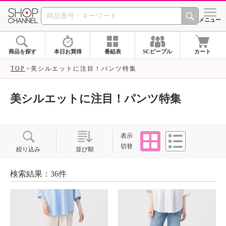
SHOP CHANNEL ショ
メニュー
商品を探す
本日お買得
番組表
SCピープル
カート
TOP
美シルエットに注目！パンツ特集
美シルエットに注目！パンツ特集
タイル
リスト
表示
切替
絞り込み
並び順
検索結果：36件