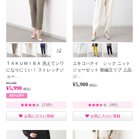
2
ＴＡＫＵＭＩＢＡ 洗えてシワ
ユキコハナイ シック ニット
になりにくい！ ストレッチジ
ジョーゼット 裾編立リブ 上品
ョー…
ジ…
¥11,200
¥5,900
(税込)
¥5,990
(税込)
46%OFF
(25件)
(4件)
お気に入りに登録
お気に入りに登録