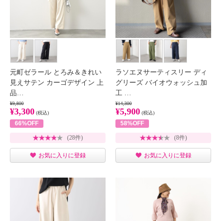
元町ゼラール とろみ＆きれい
ラソエヌサーティスリー ディ
見えサテン カーゴデザイン 上
グリーズ バイオウォッシュ加
品…
工 …
¥9,800
¥14,300
¥3,300
¥5,900
(税込)
(税込)
66%OFF
58%OFF
(28件)
(8件)
お気に入りに登録
お気に入りに登録