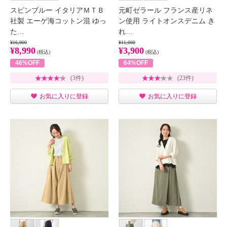
スピンブルー イタリアＭＴＢ
元町ゼラール フランス産リネ
社製 エーゲ海コットン混 ゆっ
ン使用 ライトオンスデニム き
た…
れ…
¥16,900
¥11,000
¥8,990
¥3,900
(税込)
(税込)
46%OFF
64%OFF
(3件)
(23件)
お気に入りに登録
お気に入りに登録