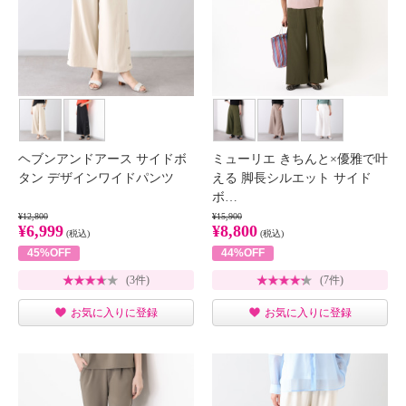
ヘブンアンドアース サイドボ
ミューリエ きちんと×優雅で叶
タン デザインワイドパンツ
える 脚長シルエット サイド
ボ…
¥12,800
¥15,900
¥6,999
¥8,800
(税込)
(税込)
45%OFF
44%OFF
(3件)
(7件)
お気に入りに登録
お気に入りに登録