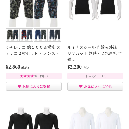
シャレテコ 綿１００％楊柳 ス
ルミナスシールド 近赤外線・
テテコ２枚セット ＜メンズ＞
ＵＶカット 遮熱・吸水速乾 半
袖…
¥2,860
¥2,200
(税込)
(税込)
(9件)
1件のクチコミ
お気に入りに登録
お気に入りに登録