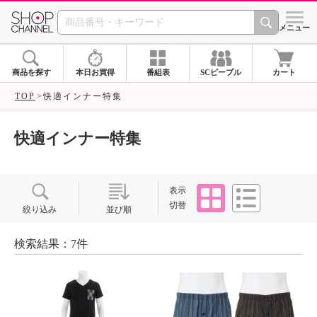
SHOP CHANNEL ショ
メニュー
商品を探す
本日お買得
番組表
SCピープル
カート
TOP
快適インナー特集
快適インナー特集
タイル
リスト
表示
切替
絞り込み
並び順
検索結果：7件