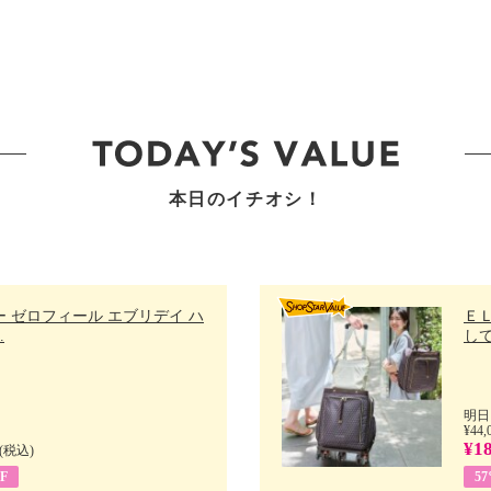
本日のイチオシ！
 ゼロフィール エブリデイ ハ
Ｅ
.
して
明日
¥44,
¥18
(税込)
F
5