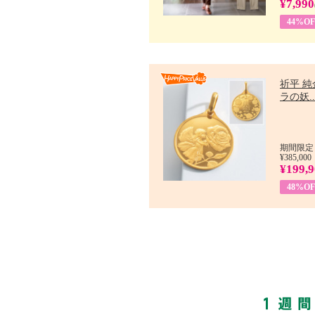
¥7,990
44%OF
祈平 純
ラの妖..
期間限定：
¥385,000
¥199,
48%OF