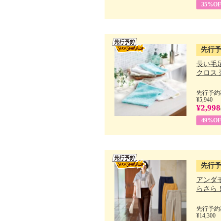
35%OF
先行
長い毛
クロス 薄
先行予約期
¥5,940
¥2,998
49%OF
先行
アンダ
らさら！.
先行予約期
¥14,300