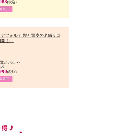
988
(税込)
9%OFF
ュアフォルテ 髪と頭皮の老舗サロ
発 し...
限定：8/1〜7
200
990
(税込)
4%OFF