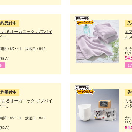
予約受付中
先
かおるオーガニック ボブパイ
エ
ー...
ルス
間：8/7〜11 放送日：8/12
先行
¥7,5
¥4,
(税込)
F
3
予約受付中
先
かおるオーガニック ボブパイ
ミ
ー...
が 
間：8/7〜11 放送日：8/12
先行
¥12,
¥4,
(税込)