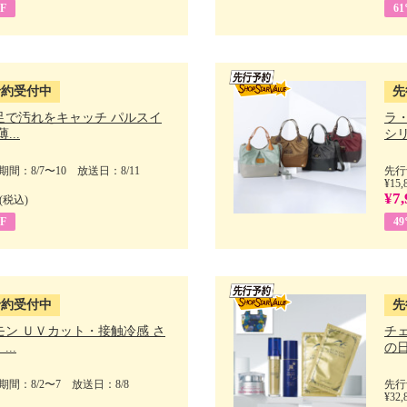
F
6
予約受付中
先
足で汚れをキャッチ パルスイ
ラ
...
シリ
間：8/7〜10 放送日：8/11
先行
¥15,
¥7,
(税込)
F
4
予約受付中
先
モン ＵＶカット・接触冷感 さ
チ
..
の日 
間：8/2〜7 放送日：8/8
先行
¥32,