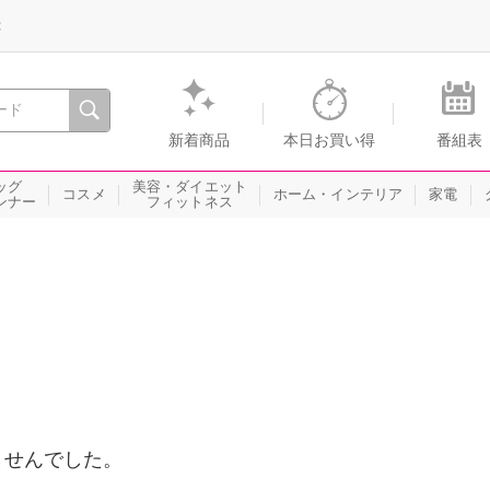
録
、瞬間を。通販・テレビショッピングのショップチャンネル
新着商品
本日お買い得
番組表
ッグ
美容・ダイエット
コスメ
ホーム・インテリア
家電
ンナー
フィットネス
ませんでした。