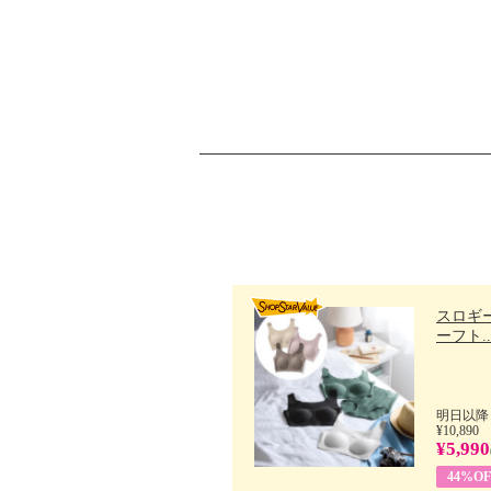
スロギー
ーフト..
明日以降
¥10,890
¥5,990
44%OF