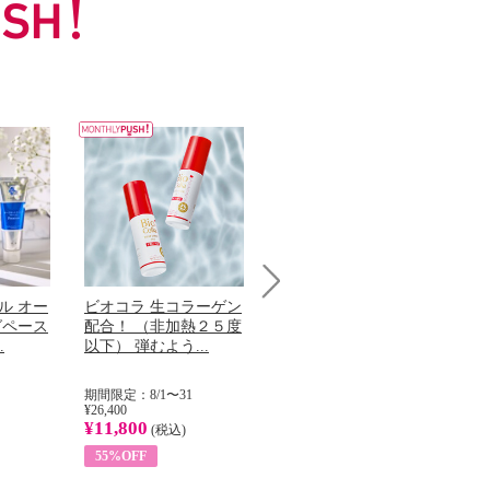
ル オー
ビオコラ 生コラーゲン
オリタリア社 エキスト
チ
Next
グペース
配合！ （非加熱２５度
ラバージン オリーブオ
わ
.
以下） 弾むよう...
イル （ノンフィ...
ッ
期間限定：8/1〜31
期間限定：8/1〜31
期
¥26,400
¥22,400
¥17
¥11,800
¥8,200
¥6
(税込)
(税込)
55%OFF
63%OFF