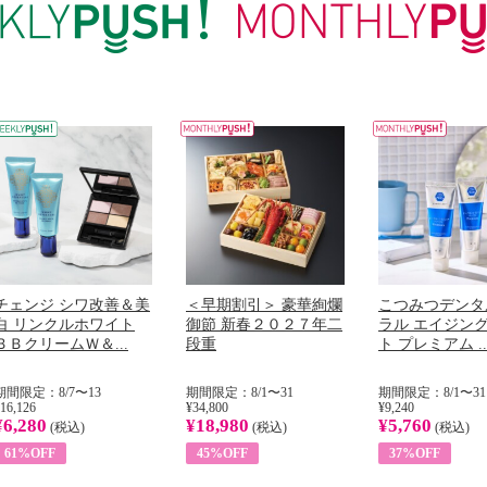
チェンジ シワ改善＆美
＜早期割引＞ 豪華絢爛
こつみつデンタ
白 リンクルホワイト
御節 新春２０２７年二
ラル エイジン
ＢＢクリームＷ＆...
段重
ト プレミアム ..
期間限定：8/7〜13
期間限定：8/1〜31
期間限定：8/1〜31
16,126
¥34,800
¥9,240
¥6,280
¥18,980
¥5,760
(税込)
(税込)
(税込)
61%OFF
45%OFF
37%OFF