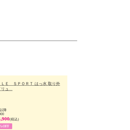
ＬＬＥ ＳＰＯＲＴ はっ水 取り外
リュ...
以降
000
,900
(税込)
7%OFF