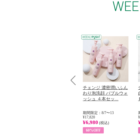
コラーゲン
オリタリア社 エキスト
チェンジ 濃密潤いふん
Prev
加熱２５度
ラバージン オリーブオ
わり泡洗顔 バブルウォ
...
イル （ノンフィ...
ッシュ ４本セッ...
31
期間限定：8/1〜31
期間限定：8/7〜13
¥22,400
¥17,820
¥
¥8,200
¥6,980
)
(税込)
(税込)
63%OFF
60%OFF