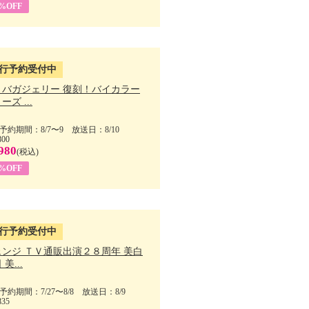
1%OFF
行予約受付中
・バガジェリー 復刻！バイカラー
ーズ ...
予約期間：8/7〜9 放送日：8/10
800
980
(税込)
9%OFF
行予約受付中
ェンジ ＴＶ通販出演２８周年 美白
美...
予約期間：7/27〜8/8 放送日：8/9
835