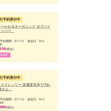
行予約受付中
アーかおるオーガニック ボブパイ
ーパー...
予約期間：8/7〜11 放送日：8/12
90
930
(税込)
5%OFF
行予約受付中
セスクレンリー 高濃度洗浄で汚れ
滝のよ...
予約期間：8/7〜12 放送日：8/13
800
980
(税込)