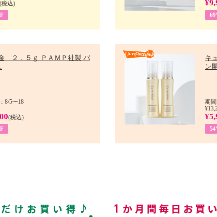
¥9,
(税込)
F
6
金 ２．５ｇ ＰＡＭＰ社製 バ
キ
.
ン開
8/5〜18
期間
¥13,
900
¥5,
(税込)
F
5