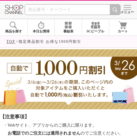
SHOP CHANNEL ショ
メニュー
商品を探す
本日お買得
番組表
SCピープル
カート
TOP
指定商品割引 お得な1000円割引
【注意事項】
・Webサイト、アプリからのご購入に限ります。
お電話でのご注文には適用されません
のでご注意ください。