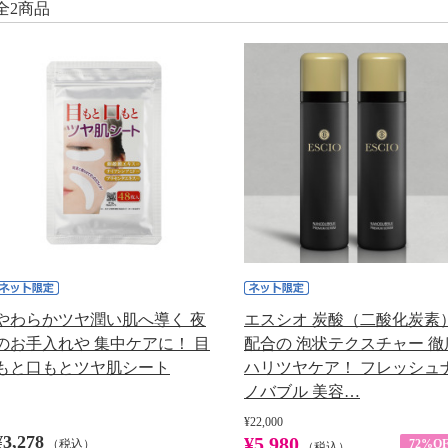
全2商品
やわらかツヤ潤い肌へ導く 夜
エスシオ 炭酸（二酸化炭素
のお手入れや 集中ケアに！ 目
配合の 泡状テクスチャー 徹
もと口もとツヤ肌シート
ハリツヤケア！ フレッシュ
ノバブル 美容…
¥22,000
¥3,278
¥5,980
（税込）
72%OF
（税込）