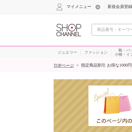
マイメニュー
新規会員登
心おどる
靴・バ
ジュエリー
ファッション
小物・イ
SALE
>
指定商品割引 お得な1000
TOPページ