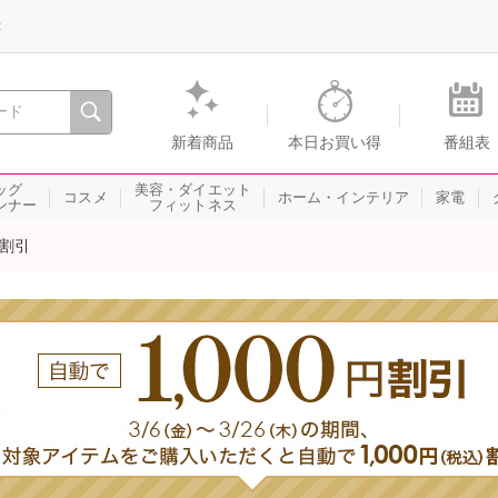
録
、瞬間を。通販・テレビショッピングのショップチャンネル
新着商品
本日お買い得
番組表
ッグ
美容・ダイエット
コスメ
ホーム・インテリア
家電
ンナー
フィットネス
円割引