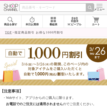
SHOP CHANNEL ショ
メニュー
商品を探す
本日お買得
番組表
SCピープル
カート
TOP
指定商品割引 お得な1000円割引
【注意事項】
・Webサイト、アプリからのご購入に限ります。
お電話でのご注文には適用されません
のでご注意ください。