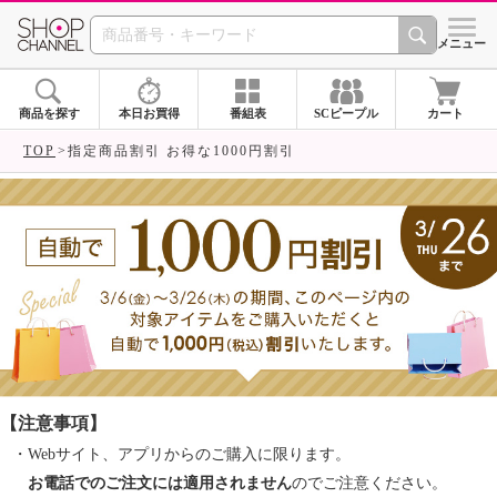
SHOP CHANNEL ショ
メニュー
商品を探す
本日お買得
番組表
SCピープル
カート
TOP
指定商品割引 お得な1000円割引
【注意事項】
・Webサイト、アプリからのご購入に限ります。
お電話でのご注文には適用されません
のでご注意ください。