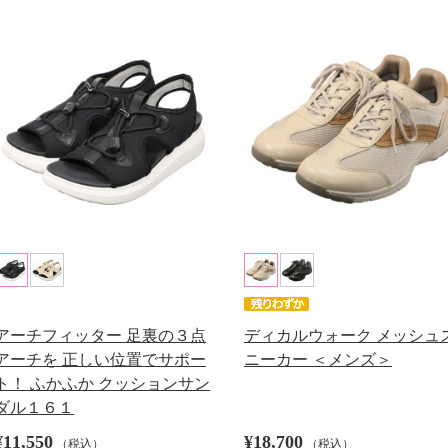
アーチフィッター 足裏の３点
ディカルウォーク メッシュ
アーチを 正しい位置でサポー
ニーカー ＜メンズ＞
ト！ ふかふか クッションサン
ダル１６１
¥11,550
¥18,700
（税込）
（税込）