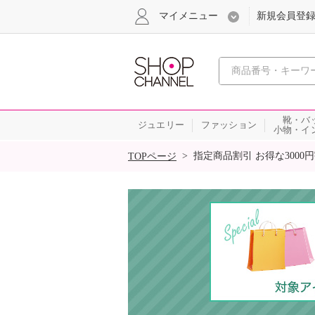
マイメニュー
新規会員登
心おどる
靴・バ
ジュエリー
ファッション
小物・イ
SALE
>
指定商品割引 お得な3000
TOPページ