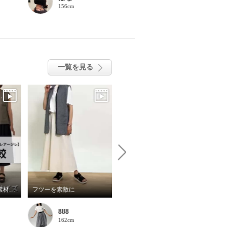
156cm
156cm
一覧を見る
【エムズスタイル/異素材切替バックフレアージレ】#サイズ比較
フツーを素敵に
アサヒメディカルウォークメッシュスニーカーのご紹介
888
磯崎尚子
162cm
157cm