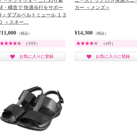
アーチフィッター こだわり素
ニーズアップ ひざ快適スニ
材・構造で 快適歩行をサポー
カー ＜メンズ＞
ト♪ ダブルベルトミュール １３
０ ＜スネー…
¥11,000
¥14,300
（税込）
（税込）
(39件)
(4件)
お気に入りに登録
お気に入りに登録