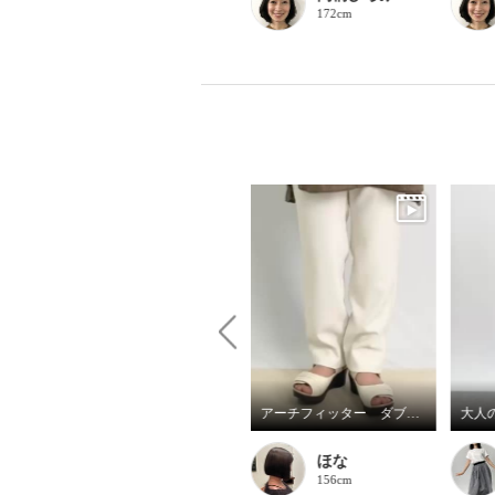
151cm
172cm
アサヒメディカルウォークメッシュスニーカーのご紹介
アーチフィッター ダブルベルトミュール１３０☆
大人
磯崎尚子
ほな
157cm
156cm