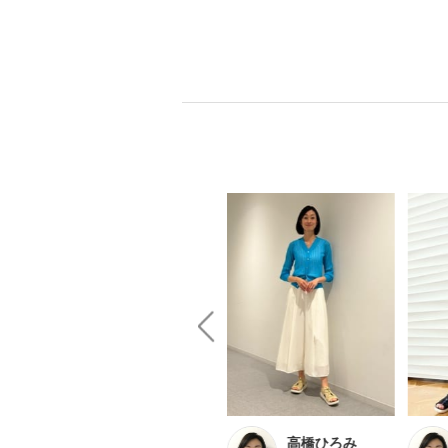
ん
Rimo
高橋ひろみ