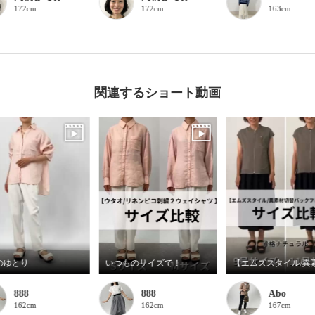
172cm
172cm
163cm
関連するショート動画
のゆとり
いつものサイズで！
888
888
Abo
162cm
162cm
167cm