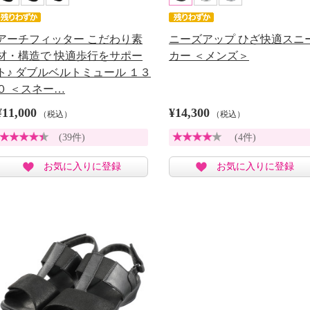
アーチフィッター こだわり素
ニーズアップ ひざ快適スニ
材・構造で 快適歩行をサポー
カー ＜メンズ＞
ト♪ ダブルベルトミュール １３
０ ＜スネー…
¥11,000
¥14,300
（税込）
（税込）
(39件)
(4件)
お気に入りに登録
お気に入りに登録