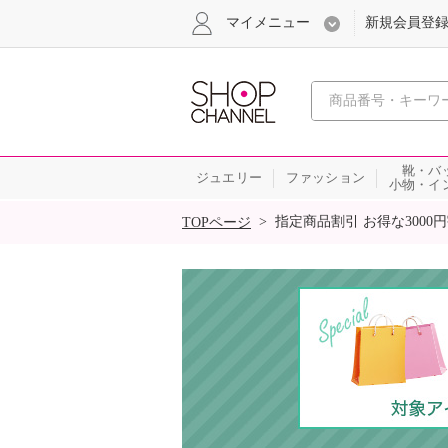
マイメニュー
新規会員登
心おどる
靴・バ
ジュエリー
ファッション
小物・イ
SALE
>
指定商品割引 お得な3000
TOPページ