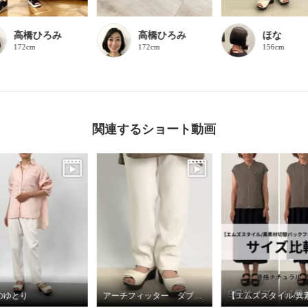
高橋ひろみ
高橋ひろみ
ほな
172cm
172cm
156cm
関連するショート動画
のゆとり
アーチフィッター ダブルベルトミュール１３０☆