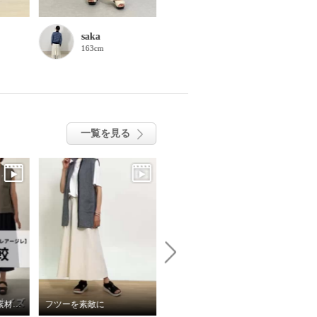
saka
888
163cm
162cm
一覧を見る
【エムズスタイル/異素材切替バックフレアージレ】#サイズ比較
フツーを素敵に
アサヒメディカルウォークメッシュスニーカーのご紹介
い