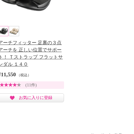
アーチフィッター 足裏の３点
アーチを 正しい位置でサポー
ト！ Ｔストラップ フラットサ
ンダル １４０
¥11,550
（税込）
(11件)
お気に入りに登録