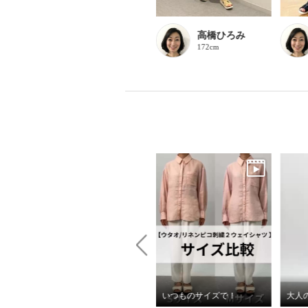
ん
Lucia
高橋ひろみ
153cm
172cm
アサヒメディカルウォークメッシュスニーカーのご紹介
いつものサイズで！
大人