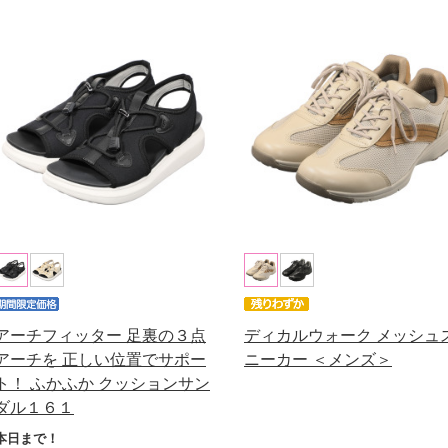
アーチフィッター 足裏の３点
ディカルウォーク メッシュ
アーチを 正しい位置でサポー
ニーカー ＜メンズ＞
ト！ ふかふか クッションサン
ダル１６１
本日まで！