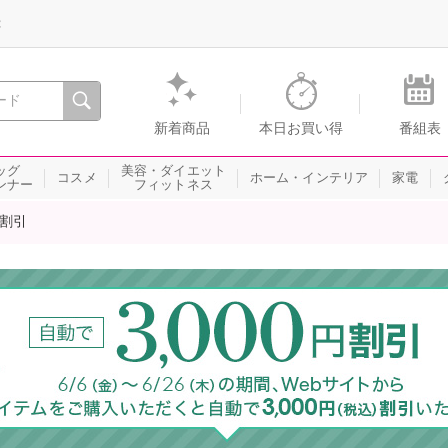
録
、瞬間を。通販・テレビショッピングのショップチャンネル
新着商品
本日お買い得
番組表
ッグ
美容・ダイエット
コスメ
ホーム・インテリア
家電
ンナー
フィットネス
円割引