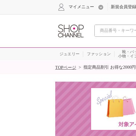
マイメニュー
新規会員登
心おどる
靴・バ
ジュエリー
ファッション
小物・イ
SALE
>
指定商品割引 お得な2000
TOPページ