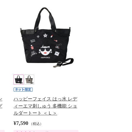
ン
ハッピーフェイス はっ水 レデ
グ
ィーエマ刺しゅう 多機能 ショ
ルダートート ＜Ｌ＞
¥7,590
（税込）