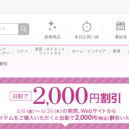
録
、瞬間を。通販・テレビショッピングのショップチャンネル
新着商品
本日お買い得
番組表
ッグ
美容・ダイエット
コスメ
ホーム・インテリア
家電
ンナー
フィットネス
円割引