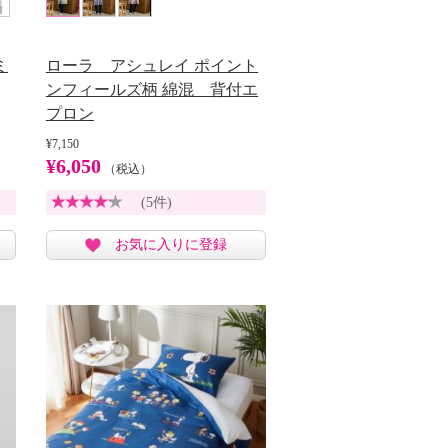
ミ
ローラ アシュレイ ポイント
ンフィールズ柄 綿混 背付エ
プロン
¥7,150
¥6,050
（税込）
(5件)
お気に入りに登録