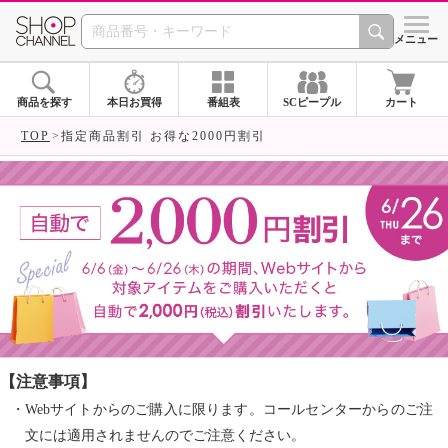
SHOP CHANNEL ショ
メニュー
商品を探す
本日お買得
番組表
SCピープル
カート
TOP
指定商品割引 お得な2000円割引
【注意事項】
・Webサイトからのご購入に限ります。コールセンターからのご注
文には適用されませんのでご注意ください。