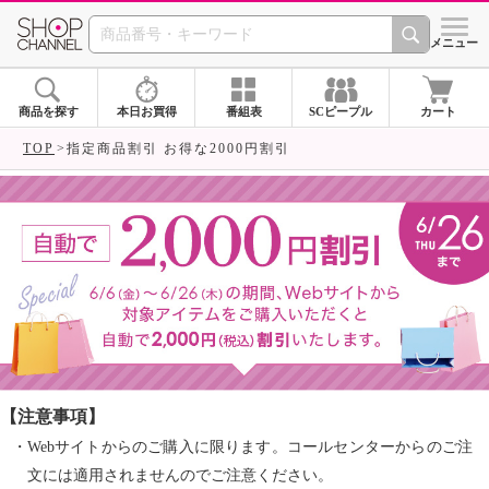
SHOP CHANNEL ショ
メニュー
商品を探す
本日お買得
番組表
SCピープル
カート
TOP
指定商品割引 お得な2000円割引
【注意事項】
・Webサイトからのご購入に限ります。コールセンターからのご注
文には適用されませんのでご注意ください。