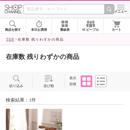
SHOP CHANNEL ショ
メニュー
商品を探す
本日お買得
番組表
SCピープル
カート
TOP
在庫数 残りわずかの商品
在庫数 残りわずかの商品
タイル
リスト
表示
切替
絞り込み
並び順
検索結果：1件