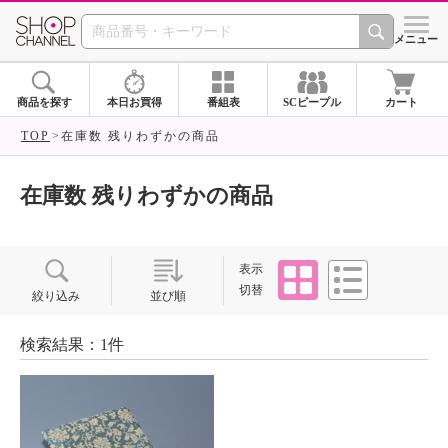
SHOP CHANNEL ショ
メニュー
商品を探す
本日お買得
番組表
SCピープル
カート
TOP
在庫数 残りわずかの商品
在庫数 残りわずかの商品
タイル
リスト
表示
切替
絞り込み
並び順
検索結果：1件