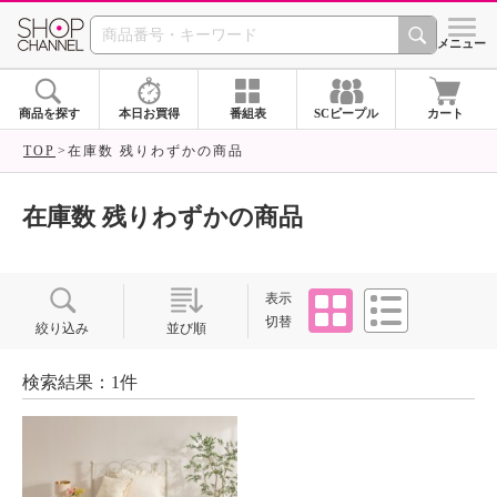
SHOP CHANNEL ショ
メニュー
商品を探す
本日お買得
番組表
SCピープル
カート
TOP
在庫数 残りわずかの商品
在庫数 残りわずかの商品
タイル
リスト
表示
切替
絞り込み
並び順
検索結果：1件