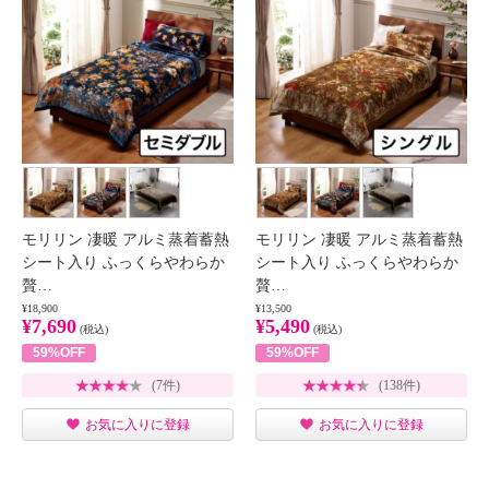
モリリン 凄暖 アルミ蒸着蓄熱
モリリン 凄暖 アルミ蒸着蓄熱
シート入り ふっくらやわらか
シート入り ふっくらやわらか
贅…
贅…
¥18,900
¥13,500
¥7,690
¥5,490
(税込)
(税込)
59%OFF
59%OFF
(7件)
(138件)
お気に入りに登録
お気に入りに登録