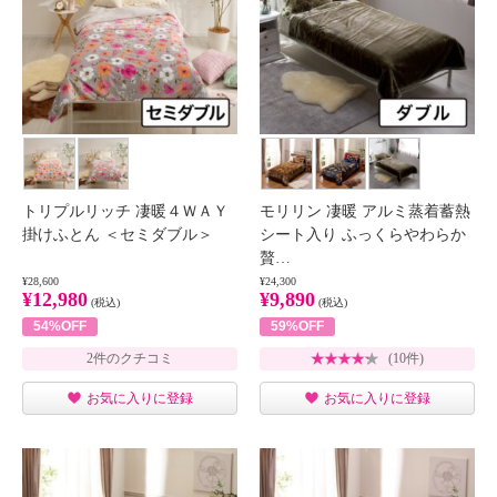
トリプルリッチ 凄暖４ＷＡＹ
モリリン 凄暖 アルミ蒸着蓄熱
掛けふとん ＜セミダブル＞
シート入り ふっくらやわらか
贅…
¥28,600
¥24,300
¥12,980
¥9,890
(税込)
(税込)
54%OFF
59%OFF
2件のクチコミ
(10件)
お気に入りに登録
お気に入りに登録