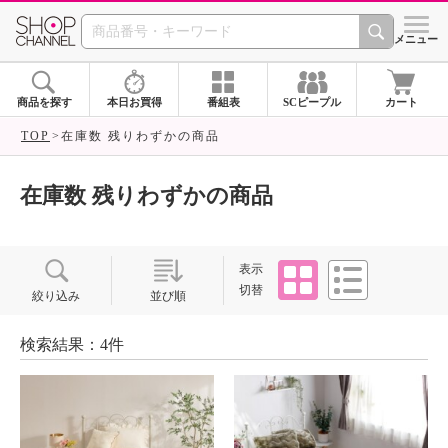
SHOP CHANNEL ショ
メニュー
商品を探す
本日お買得
番組表
SCピープル
カート
TOP
在庫数 残りわずかの商品
在庫数 残りわずかの商品
タイル
リスト
表示
切替
絞り込み
並び順
検索結果：4件