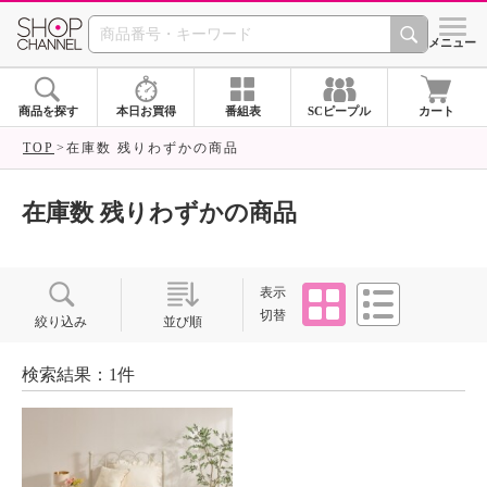
SHOP CHANNEL ショ
メニュー
商品を探す
本日お買得
番組表
SCピープル
カート
TOP
在庫数 残りわずかの商品
在庫数 残りわずかの商品
タイル
リスト
表示
切替
絞り込み
並び順
検索結果：1件