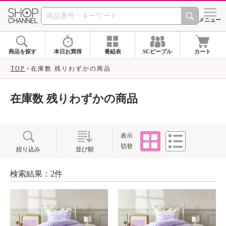
SHOP CHANNEL ショ
メニュー
商品を探す
本日お買得
番組表
SCピープル
カート
TOP
在庫数 残りわずかの商品
在庫数 残りわずかの商品
タイル
リスト
表示
切替
絞り込み
並び順
検索結果：2件