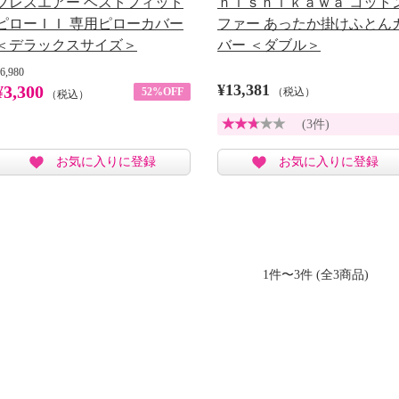
ブレスエアー ベストフィット
ｎｉｓｈｉｋａｗａ コット
ピローＩＩ 専用ピローカバー
ファー あったか掛けふとん
＜デラックスサイズ＞
バー ＜ダブル＞
6,980
¥13,381
¥3,300
52%OFF
（税込）
（税込）
(3件)
お気に入りに登録
お気に入りに登録
1件〜3件 (全3商品)