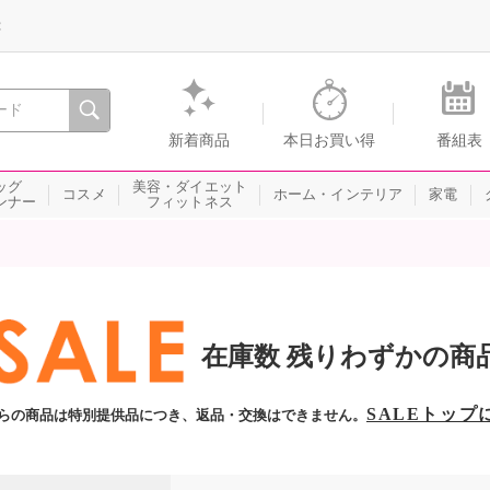
録
、瞬間を。通販・テレビショッピングのショップチャンネル
新着商品
本日お買い得
番組表
ッグ
美容・ダイエット
コスメ
ホーム・インテリア
家電
ンナー
フィットネス
在庫数 残りわずかの商
SALEトップ
らの商品は特別提供品につき、返品・交換はできません。