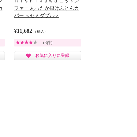
ン
ｎｉｓｈｉｋａｗａ コットン
カ
ファー あったか掛けふとんカ
バー ＜セミダブル＞
¥11,682
（税込）
(3件)
お気に入りに登録