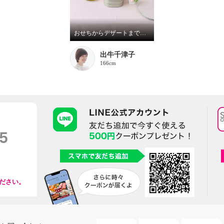
おせちからデザートまで！幅広いシーンで使える二段重箱
出牛千津子
166cm
ださい。