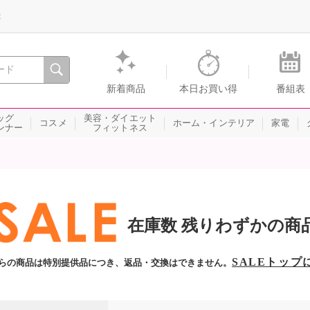
録
、瞬間を。通販・テレビショッピングのショップチャンネル
新着商品
本日お買い得
番組表
ッグ
美容・ダイエット
コスメ
ホーム・インテリア
家電
ンナー
フィットネス
在庫数 残りわずかの商
SALEトップ
らの商品は特別提供品につき、返品・交換はできません。