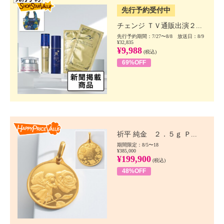
先行予約受付中
チェンジ ＴＶ通販出演２...
先行予約期間：7/27〜8/8 放送日：8/9
¥32,835
¥9,988
(税込)
69%OFF
Happy Price value
祈平 純金 ２．５ｇ Ｐ...
期間限定：8/5〜18
¥385,000
¥199,900
(税込)
48%OFF