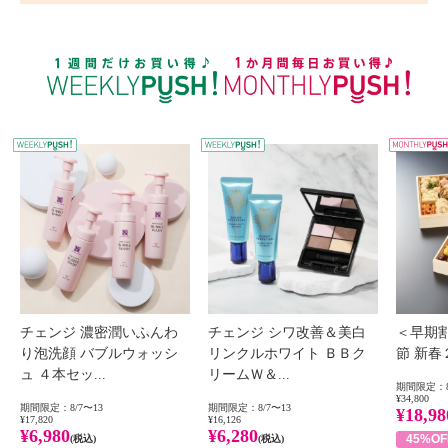
WEEKLY PUSH
W
チェンジ 濃密潤いふんわ
チェンジ シワ改善＆美白
＜早期
り泡洗顔 バブルウォッシ
リンクルホワイト ＢＢク
節 新
ュ ４本セッ...
リームＷ＆...
期間限定：8
¥34,800
期間限定：8/7〜13
期間限定：8/7〜13
¥18,98
¥17,820
¥16,126
¥6,980
¥6,280
45%OF
(税込)
(税込)