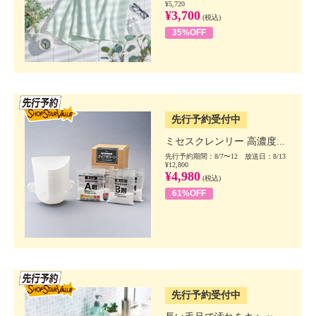
¥5,720
¥3,700
(税込)
35%OFF
SSV先行
先行予約受付中
ミセスクレンリー 高濃度...
先行予約期間：8/7〜12 放送日：8/13
¥12,800
¥4,980
(税込)
61%OFF
SSV先行
先行予約受付中