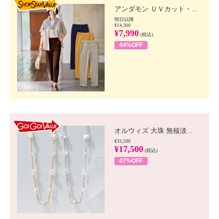
アンダモン ＵＶカット・...
明日以降
¥14,300
¥7,990
(税込)
44%OFF
GO!GO! VALUE
オルウィズ 大珠 無核淡...
¥33,500
¥17,500
(税込)
47%OFF