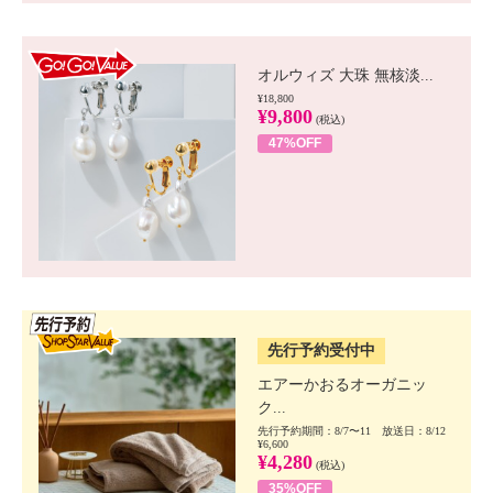
GO!GO! VALUE
オルウィズ 大珠 無核淡...
¥18,800
¥9,800
(税込)
47%OFF
SSV先行
先行予約受付中
エアーかおるオーガニッ
ク...
先行予約期間：8/7〜11 放送日：8/12
¥6,600
¥4,280
(税込)
35%OFF