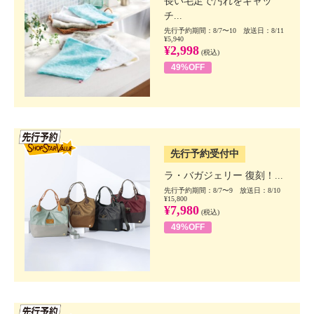
長い毛足で汚れをキャッ
チ...
先行予約期間：8/7〜10 放送日：8/11
¥5,940
¥2,998
(税込)
49%OFF
SSV先行
先行予約受付中
ラ・バガジェリー 復刻！...
先行予約期間：8/7〜9 放送日：8/10
¥15,800
¥7,980
(税込)
49%OFF
SSV先行