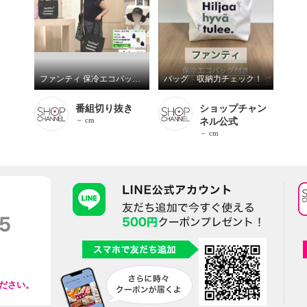
ファンティ 保冷エコバッグ付き ６ポケットで多収納 トートバッグ
バッグ 収納力チェック！
番組切り抜き
ショップチャン
－ cm
ネル公式
－ cm
ださい。