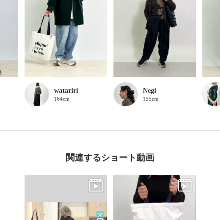
watariri
Negi
164cm
155cm
関連するショート動画