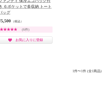
ファンティ 保冷エコバッグ付
き ６ポケットで多収納 トート
バッグ
¥5,500
（税込）
(6件)
お気に入りに登録
1件〜1件 (全1商品)