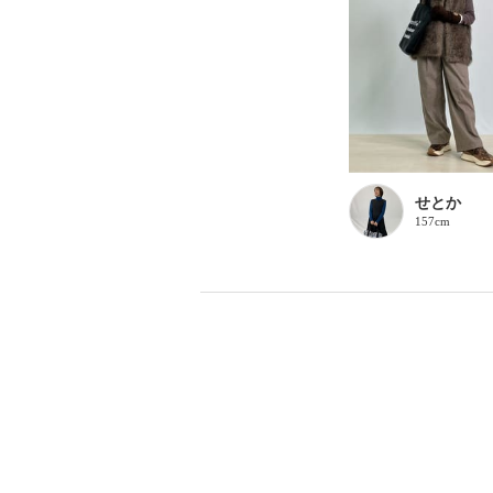
せとか
157cm