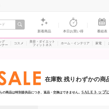
録
、瞬間を。通販・テレビショッピングのショップチャンネル
新着商品
本日お買い得
番組表
ッグ
美容・ダイエット
コスメ
ホーム・インテリア
家電
ンナー
フィットネス
在庫数 残りわずかの商
SALEトップ
らの商品は特別提供品につき、返品・交換はできません。