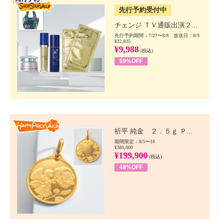
先行予約受付中
チェンジ ＴＶ通販出演２...
先行予約期間：7/27〜8/8 放送日：8/9
¥32,835
¥9,988
(税込)
69%OFF
Happy Price value
祈平 純金 ２．５ｇ Ｐ...
期間限定：8/5〜18
¥385,000
¥199,900
(税込)
48%OFF