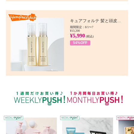
Happy Price value
キュアフォルテ 髪と頭皮...
期間限定：8/1〜7
¥13,200
¥5,990
(税込)
54%OFF
WEEKLY PUSH
W