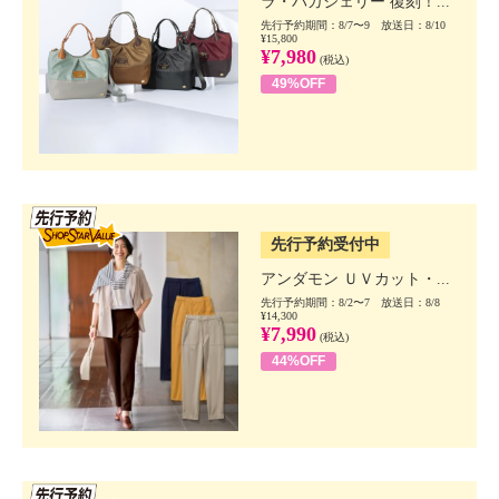
ラ・バガジェリー 復刻！...
先行予約期間：8/7〜9 放送日：8/10
¥15,800
¥7,980
(税込)
49%OFF
SSV先行
先行予約受付中
アンダモン ＵＶカット・...
先行予約期間：8/2〜7 放送日：8/8
¥14,300
¥7,990
(税込)
44%OFF
SSV先行