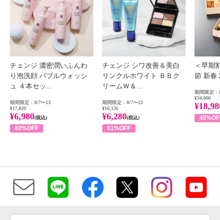
チェンジ 濃密潤いふんわ
チェンジ シワ改善＆美白
＜早期
り泡洗顔 バブルウォッシ
リンクルホワイト ＢＢク
節 新
ュ ４本セッ...
リームＷ＆...
期間限定：8
¥34,800
期間限定：8/7〜13
期間限定：8/7〜13
¥18,98
¥17,820
¥16,126
¥6,980
¥6,280
45%OF
(税込)
(税込)
60%OFF
61%OFF