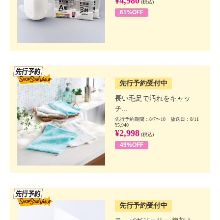
¥4,980
(税込)
61%OFF
SSV先行
先行予約受付中
長い毛足で汚れをキャッ
チ...
先行予約期間：8/7〜10 放送日：8/11
¥5,940
¥2,998
(税込)
49%OFF
SSV先行
先行予約受付中