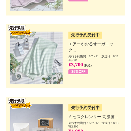
SSV先行
先行予約受付中
エアーかおるオーガニッ
ク...
先行予約期間：8/7〜11 放送日：8/12
¥5,720
¥3,700
(税込)
35%OFF
SSV先行
先行予約受付中
ミセスクレンリー 高濃度...
先行予約期間：8/7〜12 放送日：8/13
¥12,800