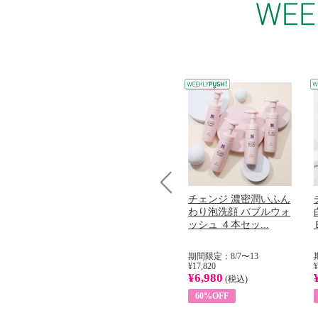
コラーゲン
オリタリア社 エキスト
チェンジ 濃密潤いふん
Prev
加熱２５度
ラバージン オリーブオ
わり泡洗顔 バブルウォ
...
イル （ノンフィ...
ッシュ ４本セッ...
31
期間限定：8/1〜31
期間限定：8/7〜13
¥22,400
¥17,820
¥
¥8,200
¥6,980
)
(税込)
(税込)
63%OFF
60%OFF