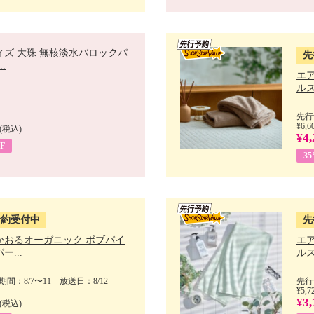
ィズ 大珠 無核淡水バロックパ
先
.
エ
ルス
先行
¥6,6
(税込)
¥4,
F
3
予約受付中
先
かおるオーガニック ボブパイ
エ
ー...
ルス
間：8/7〜11 放送日：8/12
先行
¥5,7
¥3,
(税込)