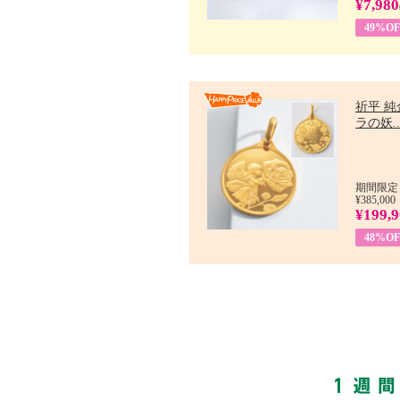
¥7,980
49%OF
祈平 純
ラの妖..
期間限定：
¥385,000
¥199,
48%OF