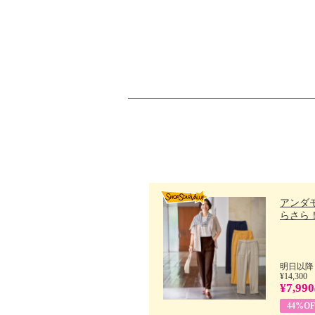
アンダ
らさら！.
明日以降
¥14,300
¥7,990
44%OF