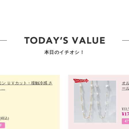
本日のイチオシ！
モン ＵＶカット・接触冷感 さ
オ
..
ール 
¥33,
¥17
(税込)
4
F