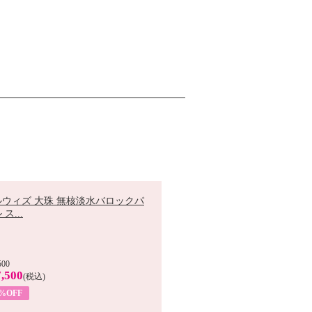
ルウィズ 大珠 無核淡水バロックパ
ス...
500
,500
(税込)
7%OFF