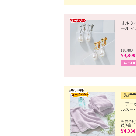
オルウ
ール イ..
¥18,800
¥9,800
47%OF
先行
エアー
ルスーパ
先行予約期
¥7,590
¥4,930