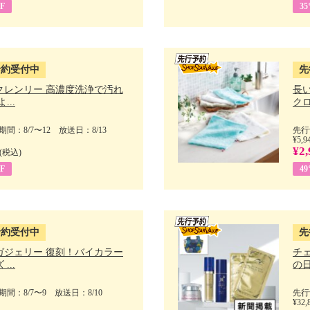
F
3
予約受付中
先
クレンリー 高濃度洗浄で汚れ
長
...
クロ
間：8/7〜12 放送日：8/13
先行
¥5,9
¥2,
(税込)
F
4
予約受付中
先
ガジェリー 復刻！バイカラー
チ
...
の日 
間：8/7〜9 放送日：8/10
先行
¥32,