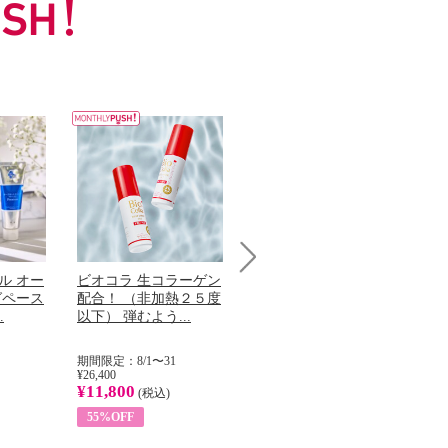
ル オー
ビオコラ 生コラーゲン
オリタリア社 エキスト
チ
Next
グペース
配合！ （非加熱２５度
ラバージン オリーブオ
わ
.
以下） 弾むよう...
イル （ノンフィ...
ッ
期間限定：8/1〜31
期間限定：8/1〜31
期
¥26,400
¥22,400
¥17
¥11,800
¥8,200
¥6
(税込)
(税込)
55%OFF
63%OFF