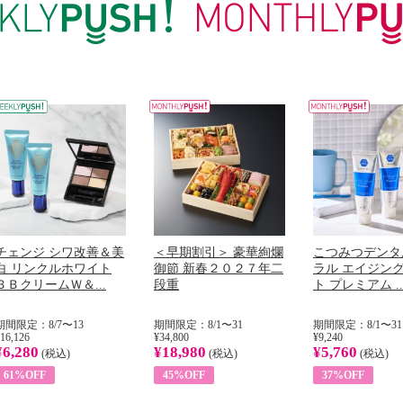
チェンジ シワ改善＆美
＜早期割引＞ 豪華絢爛
こつみつデンタ
白 リンクルホワイト
御節 新春２０２７年二
ラル エイジン
ＢＢクリームＷ＆...
段重
ト プレミアム ..
期間限定：8/7〜13
期間限定：8/1〜31
期間限定：8/1〜31
16,126
¥34,800
¥9,240
¥6,280
¥18,980
¥5,760
(税込)
(税込)
(税込)
61%OFF
45%OFF
37%OFF