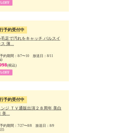
5%OFF
行予約受付中
い毛足で汚れをキャッチ パルスイ
ス 薄...
予約期間：8/7〜10 放送日：8/11
40
998
(税込)
9%OFF
行予約受付中
ェンジ ＴＶ通販出演２８周年 美白
美...
予約期間：7/27〜8/8 放送日：8/9
835