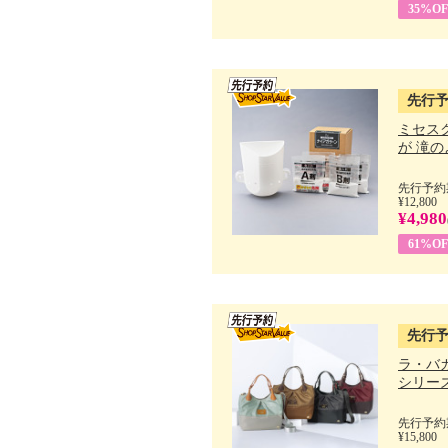
35%OF
先行
ミセス
が 滝のよ
先行予約期
¥12,800
¥4,980
61%OF
先行
ラ・バ
シリーズ 
先行予約期
¥15,800