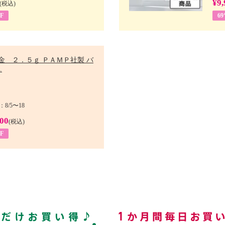
¥9,
(税込)
F
6
金 ２．５ｇ ＰＡＭＰ社製 バ
.
8/5〜18
900
(税込)
F