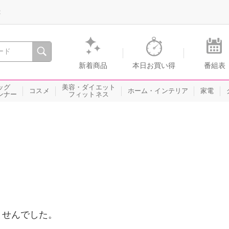
録
、瞬間を。通販・テレビショッピングのショップチャンネル
新着商品
本日お買い得
番組表
ッグ
美容・ダイエット
コスメ
ホーム・インテリア
家電
ンナー
フィットネス
ませんでした。