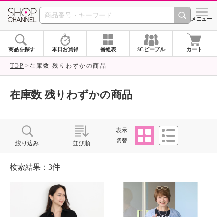
SHOP CHANNEL ショ
メニュー
商品を探す
本日お買得
番組表
SCピープル
カート
TOP
在庫数 残りわずかの商品
在庫数 残りわずかの商品
タイル
リスト
表示
切替
絞り込み
並び順
検索結果：3件