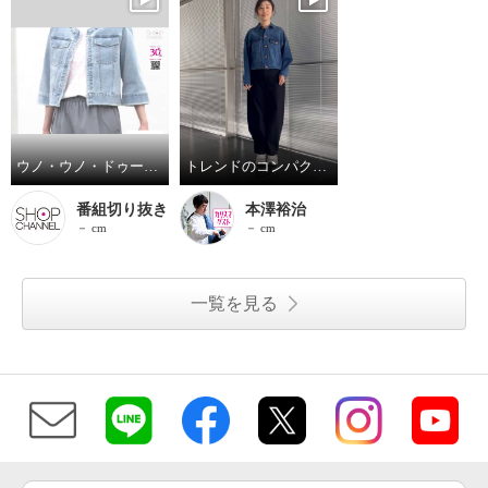
ウノ・ウノ・ドゥーエ のびのび快適 ストレッチデニム ジャケット
トレンドのコンパクトなジャケットを大人仕様に♪
番組切り抜き
本澤裕治
－ cm
－ cm
一覧を見る