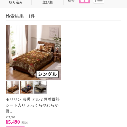
切替
絞り込み
並び順
検索結果：1件
モリリン 凄暖 アルミ蒸着蓄熱
シート入り ふっくらやわらか
贅…
¥13,500
¥5,490
(税込)