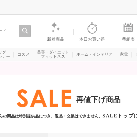
録
、瞬間を。通販・テレビショッピングのショップチャンネル
新着商品
本日お買い得
番組表
ッグ
美容・ダイエット
コスメ
ホーム・インテリア
家電
ンナー
フィットネス
再値下げ商品
SALEトップ
らの商品は特別提供品につき、返品・交換はできません。