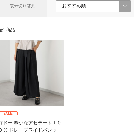
表示切り替え
全1商品
ゴドー 希少なアセテート１０
０％ ドレープワイドパンツ