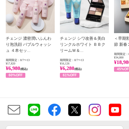
チェンジ 濃密潤いふんわ
チェンジ シワ改善＆美白
＜早期
り泡洗顔 バブルウォッシ
リンクルホワイト ＢＢク
節 新
ュ ４本セッ...
リームＷ＆...
期間限定：8
¥34,800
期間限定：8/7〜13
期間限定：8/7〜13
¥18,98
¥17,820
¥16,126
¥6,980
¥6,280
45%OF
(税込)
(税込)
60%OFF
61%OFF