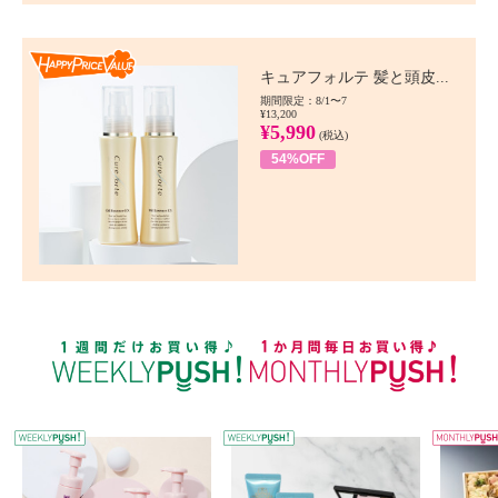
Happy Price value
キュアフォルテ 髪と頭皮...
期間限定：8/1〜7
¥13,200
¥5,990
(税込)
54%OFF
WEEKLY PUSH
W