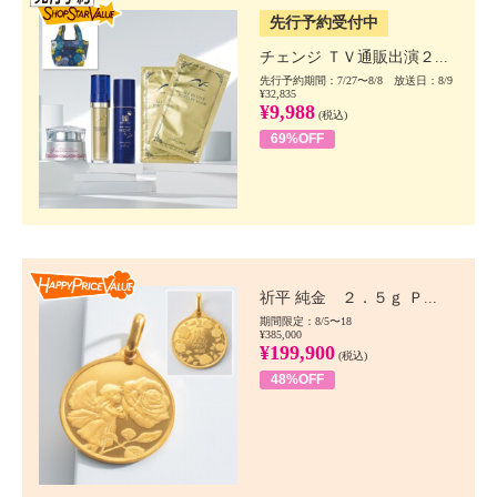
先行予約受付中
チェンジ ＴＶ通販出演２...
先行予約期間：7/27〜8/8 放送日：8/9
¥32,835
¥9,988
(税込)
69%OFF
Happy Price value
祈平 純金 ２．５ｇ Ｐ...
期間限定：8/5〜18
¥385,000
¥199,900
(税込)
48%OFF