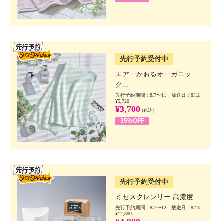
SSV先行
先行予約受付中
エアーかおるオーガニッ
ク...
先行予約期間：8/7〜11 放送日：8/12
¥5,720
¥3,700
(税込)
35%OFF
SSV先行
先行予約受付中
ミセスクレンリー 高濃度...
先行予約期間：8/7〜12 放送日：8/13
¥12,800