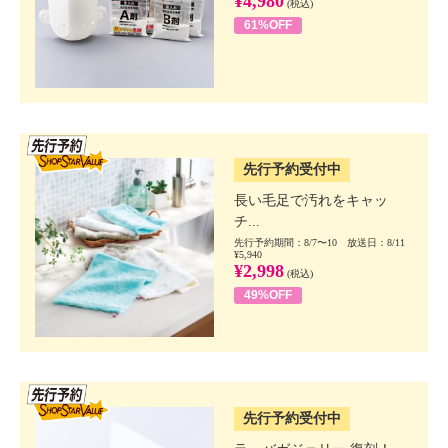
¥4,980
(税込)
61%OFF
SSV先行
先行予約受付中
長い毛足で汚れをキャッ
チ...
先行予約期間：8/7〜10 放送日：8/11
¥5,940
¥2,998
(税込)
49%OFF
SSV先行
先行予約受付中