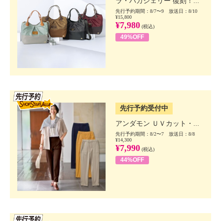
ラ・バガジェリー 復刻！...
先行予約期間：8/7〜9 放送日：8/10
¥15,800
¥7,980
(税込)
49%OFF
SSV先行
先行予約受付中
アンダモン ＵＶカット・...
先行予約期間：8/2〜7 放送日：8/8
¥14,300
¥7,990
(税込)
44%OFF
SSV先行