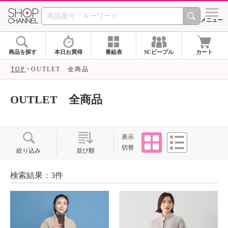
SHOP CHANNEL ショ
メニュー
商品を探す
本日お買得
番組表
SCピープル
カート
TOP
OUTLET 全商品
OUTLET 全商品
タイル
リスト
表示
切替
絞り込み
並び順
検索結果：3件