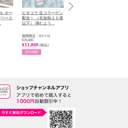
ル オー
ビオコラ 生コラーゲン
オリタリア社 エキスト
パ
Next
グペース
配合！ （非加熱２５度
ラバージン オリーブオ
髪
.
以下） 弾むよう...
イル （ノンフィ...
で
期間限定：8/1〜31
期間限定：8/1〜31
期間
¥26,400
¥22,400
¥14
¥11,800
¥8,200
¥5
(税込)
(税込)
55%OFF
63%OFF