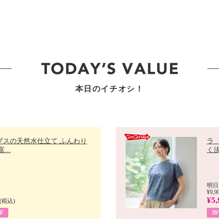
本日のイチオシ！
プスの天然水仕立て ふんわり
ラ
...
く決
明日
¥9,9
¥5,
(税込)
F
3