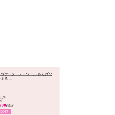
 ヴァーグ デトワール さりげな
まる ...
以降
00
980
(税込)
9%OFF