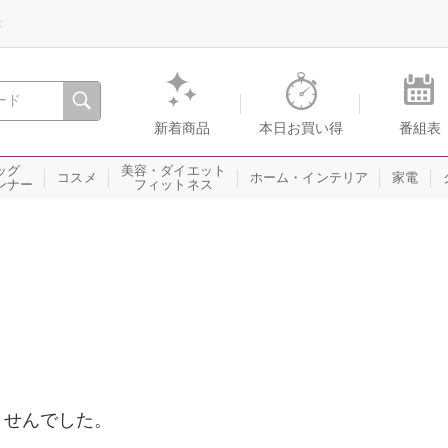
録
、瞬間を。通販・テレビショッピングのショップチャンネル
新着商品
本日お買い得
番組表
ッグ
美容・ダイエット
コスメ
ホーム・インテリア
家電
ンナー
フィットネス
ませんでした。