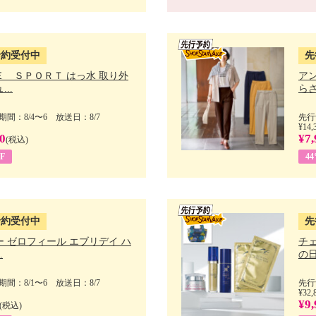
予約受付中
先
Ｅ ＳＰＯＲＴ はっ水 取り外
ア
..
らさ
間：8/4〜6 放送日：8/7
先行
¥14,
0
¥7,
(税込)
F
4
予約受付中
先
 ゼロフィール エブリデイ ハ
チ
.
の日 
間：8/1〜6 放送日：8/7
先行
¥32,
¥9,
(税込)