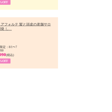
9%OFF
ュアフォルテ 髪と頭皮の老舗サロ
発 し...
限定：8/1〜7
200
990
(税込)
4%OFF