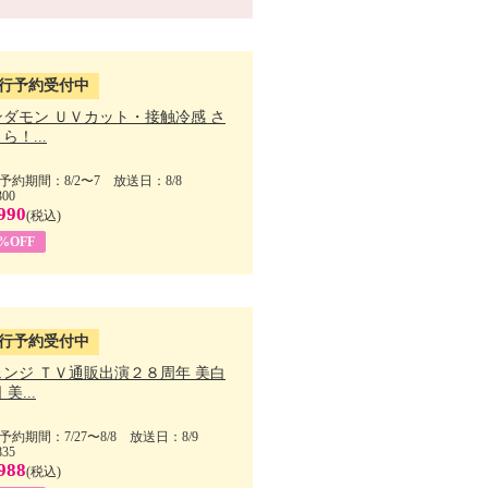
行予約受付中
ンダモン ＵＶカット・接触冷感 さ
ら！...
予約期間：8/2〜7 放送日：8/8
300
990
(税込)
4%OFF
行予約受付中
ェンジ ＴＶ通販出演２８周年 美白
美...
予約期間：7/27〜8/8 放送日：8/9
835
988
(税込)