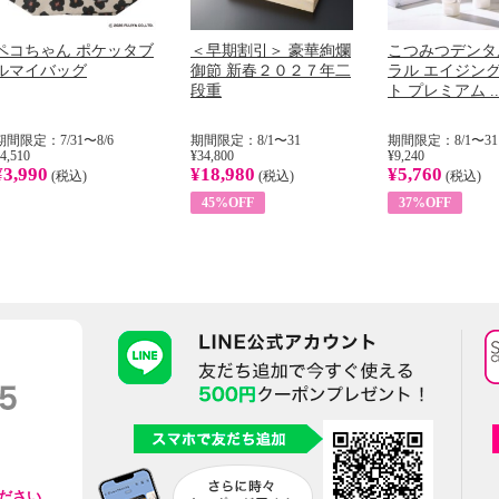
ペコちゃん ポケッタブ
＜早期割引＞ 豪華絢爛
こつみつデンタ
ルマイバッグ
御節 新春２０２７年二
ラル エイジン
段重
ト プレミアム ..
期間限定：7/31〜8/6
期間限定：8/1〜31
期間限定：8/1〜31
4,510
¥34,800
¥9,240
¥3,990
¥18,980
¥5,760
(税込)
(税込)
(税込)
45%OFF
37%OFF
ださい。