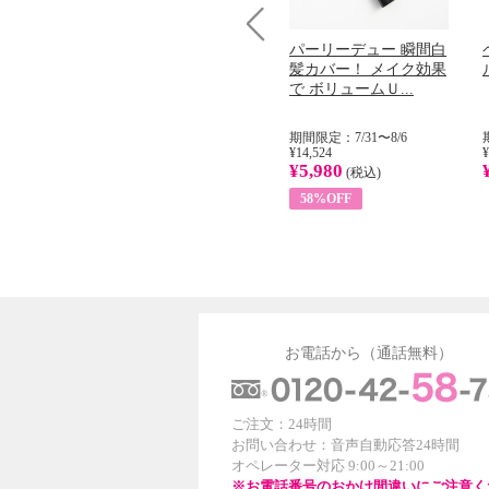
コラーゲン
オリタリア社 エキスト
パーリーデュー 瞬間白
Prev
加熱２５度
ラバージン オリーブオ
髪カバー！ メイク効果
...
イル （ノンフィ...
で ボリュームＵ...
31
期間限定：8/1〜31
期間限定：7/31〜8/6
¥22,400
¥14,524
¥
¥8,200
¥5,980
)
(税込)
(税込)
63%OFF
58%OFF
お電話から（通話無料）
ご注文：24時間
お問い合わせ：音声自動応答24時間
オペレーター対応 9:00～21:00
※お電話番号のおかけ間違いにご注意く