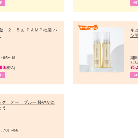
F
6
金 ２．５ｇ ＰＡＭＰ社製 バ
キ
.
ン開
8/5〜18
期間
¥13,
900
¥5,
(税込)
F
5
ック オー ブルー 軽やかに
う...
/31〜8/6