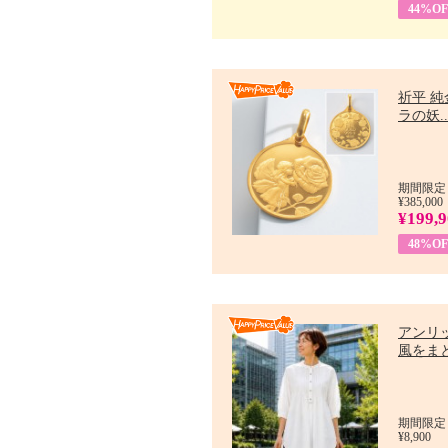
44%OF
祈平 純
ラの妖..
期間限定：
¥385,000
¥199,
48%OF
アンリ
風をまと
期間限定：7
¥8,900