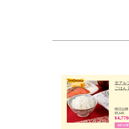
北アル
ごはん 富
明日以降
¥8,640
¥4,770
44%OF