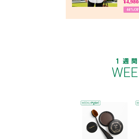
¥4,980
44%OF