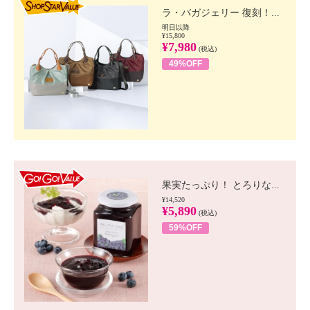
ラ・バガジェリー 復刻！...
明日以降
¥15,800
¥7,980
(税込)
49%OFF
GO!GO! VALUE
果実たっぷり！ とろりな...
¥14,520
¥5,890
(税込)
59%OFF