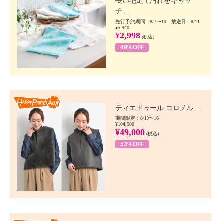
長い毛足で汚れをキャッ
チ...
先行予約期間：8/7〜10 放送日：8/11
¥5,940
¥2,998
(税込)
49%OFF
Happy Price value
ティエドゥール コロメル...
期間限定：8/10〜16
¥104,500
¥49,000
(税込)
53%OFF