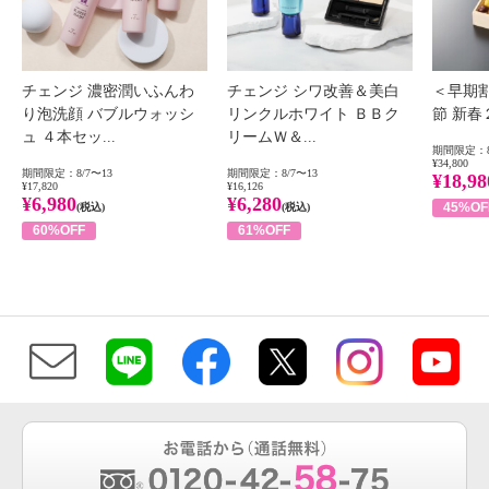
チェンジ 濃密潤いふんわ
チェンジ シワ改善＆美白
＜早期
り泡洗顔 バブルウォッシ
リンクルホワイト ＢＢク
節 新
ュ ４本セッ...
リームＷ＆...
期間限定：8
¥34,800
期間限定：8/7〜13
期間限定：8/7〜13
¥18,98
¥17,820
¥16,126
¥6,980
¥6,280
45%OF
(税込)
(税込)
60%OFF
61%OFF