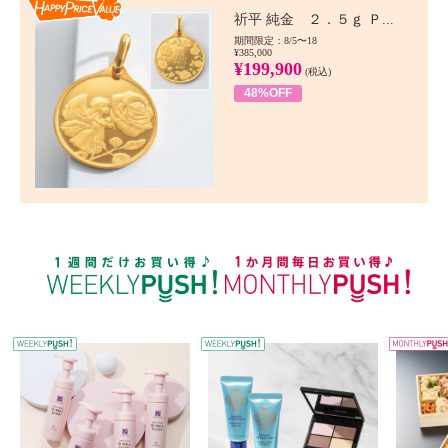
Happy Price value
祈平 純金 ２．５ｇ Ｐ...
期間限定：8/5〜18
¥385,000
¥199,900
(税込)
48%OFF
WEEKLY PUSH
W