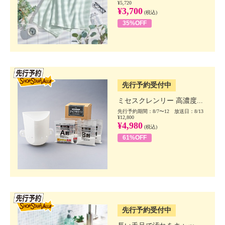
¥5,720
¥3,700
(税込)
35%OFF
SSV先行
先行予約受付中
ミセスクレンリー 高濃度...
先行予約期間：8/7〜12 放送日：8/13
¥12,800
¥4,980
(税込)
61%OFF
SSV先行
先行予約受付中