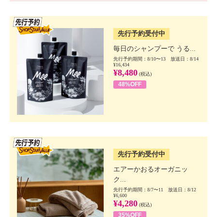
SSV先行
先行予約受付中
毎日のシャンプーで うる...
先行予約期間：8/10〜13 放送日：8/14
¥16,434
¥8,480
(税込)
48%OFF
SSV先行
先行予約受付中
エアーかおるオーガニッ
ク...
先行予約期間：8/7〜11 放送日：8/12
¥6,600
¥4,280
(税込)
35%OFF