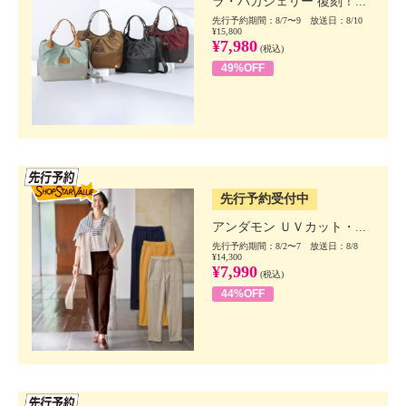
ラ・バガジェリー 復刻！...
先行予約期間：8/7〜9 放送日：8/10
¥15,800
¥7,980
(税込)
49%OFF
SSV先行
先行予約受付中
アンダモン ＵＶカット・...
先行予約期間：8/2〜7 放送日：8/8
¥14,300
¥7,990
(税込)
44%OFF
SSV先行