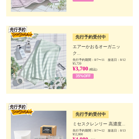
SSV先行
先行予約受付中
エアーかおるオーガニッ
ク...
先行予約期間：8/7〜11 放送日：8/12
¥5,720
¥3,700
(税込)
35%OFF
SSV先行
先行予約受付中
ミセスクレンリー 高濃度...
先行予約期間：8/7〜12 放送日：8/13
¥12,800