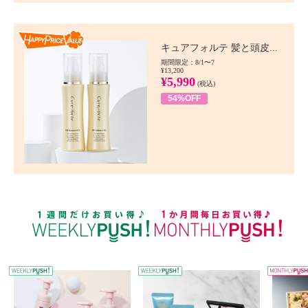
Happy Price value
キュアフォルテ 髪と頭皮...
期間限定：8/1〜7
¥13,200
¥5,990
(税込)
54%OFF
WEEKLY PUSH
W