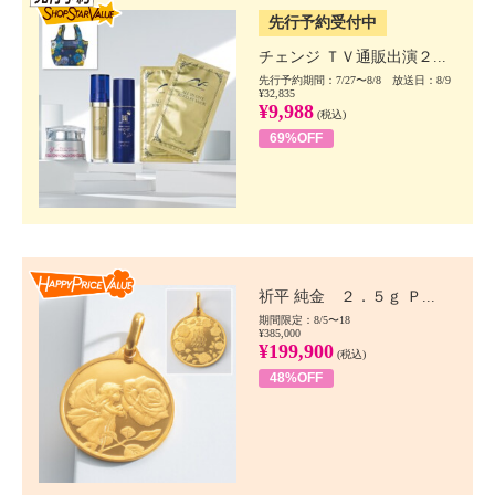
先行予約受付中
チェンジ ＴＶ通販出演２...
先行予約期間：7/27〜8/8 放送日：8/9
¥32,835
¥9,988
(税込)
69%OFF
Happy Price value
祈平 純金 ２．５ｇ Ｐ...
期間限定：8/5〜18
¥385,000
¥199,900
(税込)
48%OFF