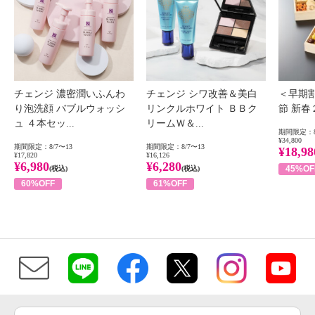
チェンジ 濃密潤いふんわ
チェンジ シワ改善＆美白
＜早期
り泡洗顔 バブルウォッシ
リンクルホワイト ＢＢク
節 新
ュ ４本セッ...
リームＷ＆...
期間限定：8
¥34,800
期間限定：8/7〜13
期間限定：8/7〜13
¥18,98
¥17,820
¥16,126
¥6,980
¥6,280
45%OF
(税込)
(税込)
60%OFF
61%OFF