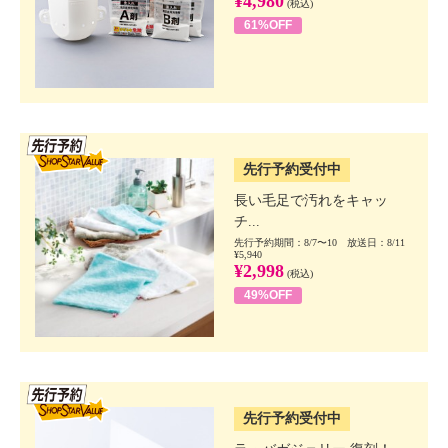
¥4,980
(税込)
61%OFF
SSV先行
先行予約受付中
長い毛足で汚れをキャッ
チ...
先行予約期間：8/7〜10 放送日：8/11
¥5,940
¥2,998
(税込)
49%OFF
SSV先行
先行予約受付中