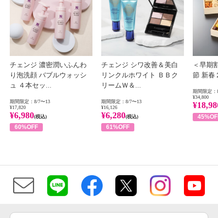
チェンジ 濃密潤いふんわ
チェンジ シワ改善＆美白
＜早期
り泡洗顔 バブルウォッシ
リンクルホワイト ＢＢク
節 新
ュ ４本セッ...
リームＷ＆...
期間限定：8
¥34,800
期間限定：8/7〜13
期間限定：8/7〜13
¥18,98
¥17,820
¥16,126
¥6,980
¥6,280
45%OF
(税込)
(税込)
60%OFF
61%OFF