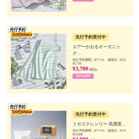
SSV先行
先行予約受付中
エアーかおるオーガニッ
ク...
先行予約期間：8/7〜11 放送日：8/12
¥5,720
¥3,700
(税込)
35%OFF
SSV先行
先行予約受付中
ミセスクレンリー 高濃度...
先行予約期間：8/7〜12 放送日：8/13
¥12,800