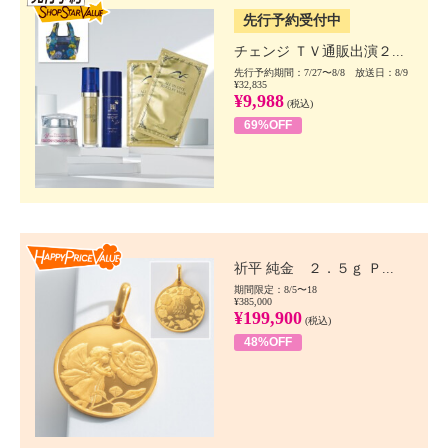
先行予約受付中
チェンジ ＴＶ通販出演２...
先行予約期間：7/27〜8/8 放送日：8/9
¥32,835
¥9,988
(税込)
69%OFF
Happy Price value
祈平 純金 ２．５ｇ Ｐ...
期間限定：8/5〜18
¥385,000
¥199,900
(税込)
48%OFF