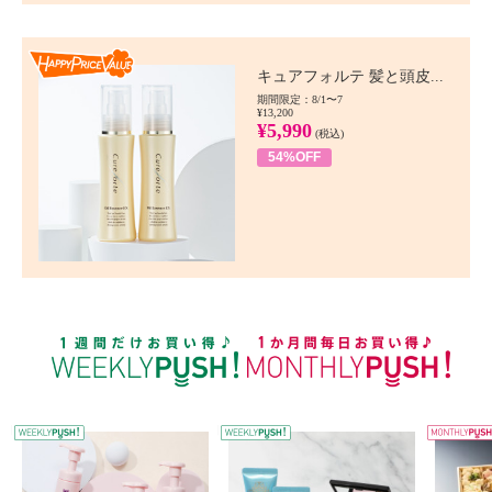
Happy Price value
キュアフォルテ 髪と頭皮...
期間限定：8/1〜7
¥13,200
¥5,990
(税込)
54%OFF
WEEKLY PUSH
W