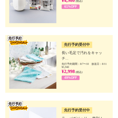
¥4,980
(税込)
61%OFF
SSV先行
先行予約受付中
長い毛足で汚れをキャッ
チ...
先行予約期間：8/7〜10 放送日：8/11
¥5,940
¥2,998
(税込)
49%OFF
SSV先行
先行予約受付中