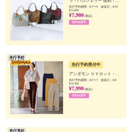
ラ・バガジェリー 復刻！...
先行予約期間：8/7〜9 放送日：8/10
¥15,800
¥7,980
(税込)
49%OFF
SSV先行
先行予約受付中
アンダモン ＵＶカット・...
先行予約期間：8/2〜7 放送日：8/8
¥14,300
¥7,990
(税込)
44%OFF
SSV先行